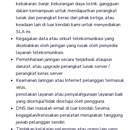
kebakaran, banjir, kekurangan daya listrik, gangguan
dalam kemampuan untuk mendapatkan perangkat
lunak dan perangkat keras dari pihak ketiga, atau
keadaan lain di luar kendali kami untuk menyediakan
SLA ini.
Kegagalan data atau sirkuit telekomunikasi yang
disebabkan oleh jaringan yang rusak oleh penyedia
layanan telekomunikasi.
Pemeliharaan jaringan secara terjadwal ataupun
darurat, atau
upgrade
perangkat lunak server /
perangkat keras server.
Keamanan Jaringan atau Internet pelanggan termasuk
virus,
penolakan layanan atau penyalahgunaan layanan baik
yang disetujui/tidak disetujui oleh pengguna.
DNS dan masalah email di luar kendali Sevima,
kegagalan/kerusakan peralatan merupakan tanggung
jawab pelanggan sendiri.
Tindakan kelalaian pelanggan atau orang lain yang