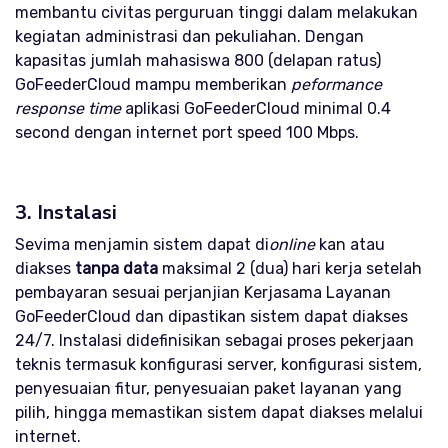
membantu civitas perguruan tinggi dalam melakukan
kegiatan administrasi dan pekuliahan. Dengan
kapasitas jumlah mahasiswa 800 (delapan ratus)
GoFeederCloud mampu memberikan
peformance
response time
aplikasi GoFeederCloud minimal 0.4
second dengan internet port speed 100 Mbps.
3. Instalasi
Sevima menjamin sistem dapat di
online
kan atau
diakses
tanpa data
maksimal 2 (dua) hari kerja setelah
pembayaran sesuai perjanjian Kerjasama Layanan
GoFeederCloud dan dipastikan sistem dapat diakses
24/7. Instalasi didefinisikan sebagai proses pekerjaan
teknis termasuk konfigurasi server, konfigurasi sistem,
penyesuaian fitur, penyesuaian paket layanan yang
pilih, hingga memastikan sistem dapat diakses melalui
internet.