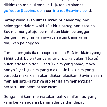
dikirimkan melalui email ditujukan ke alamat
gofeeder@sevima.com
cc:
finance@sevima.co
.id
.
Setiap klaim akan dimasukkan ke dalam tagihan
pelanggan dalam waktu 1 siklus penagihan setelah
Sevima menyetujui permintaan klaim pelanggan
dengan mengirimkan jawaban atas klaim yang
diajukan pelanggan.
Tanpa mengabaikan apapun dalam SLA ini,
klaim yang
sama
tidak boleh tumpang tindih. Jika dalam 1 (satu)
bulan ada lebih dari 1 (satu) klaim yang sama, maka
hanya 1 (satu) klaim yang diakui. Untuk klaim yang
berbeda maka klaim akan diakumulasikan. Sevima akan
menjadi satu-satunya arbiter dalam menentukan
persetujuan permintaan klaim.
Dengan ini kami menyatakan bahwa informasi yang
kami berikan adalah benar adanya dan dapat