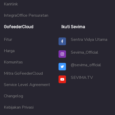
Karirlink
IntegraOffice Persuratan
GofeederCloud
Ikuti Sevima
Fitur
Sentra Vidya Utama
Harga
Sevima_Official
Komunitas
@sevima_official
Mitra GoFeederCloud
SEVIMA.TV
Service Level Agreement
Changelog
Kebijakan Privasi