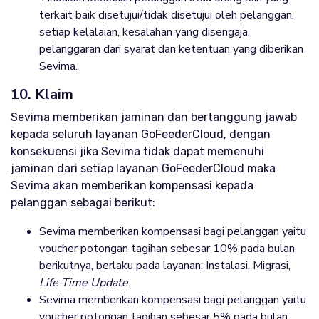
terkait baik disetujui/tidak disetujui oleh pelanggan,
setiap kelalaian, kesalahan yang disengaja,
pelanggaran dari syarat dan ketentuan yang diberikan
Sevima.
10. Klaim
Sevima memberikan jaminan dan bertanggung jawab
kepada seluruh layanan GoFeederCloud, dengan
konsekuensi jika Sevima tidak dapat memenuhi
jaminan dari setiap layanan GoFeederCloud maka
Sevima akan memberikan kompensasi kepada
pelanggan sebagai berikut:
Sevima memberikan kompensasi bagi pelanggan yaitu
voucher potongan tagihan sebesar 10% pada bulan
berikutnya, berlaku pada layanan: Instalasi, Migrasi,
Life Time Update
.
Sevima memberikan kompensasi bagi pelanggan yaitu
voucher potongan tagihan sebesar 5% pada bulan