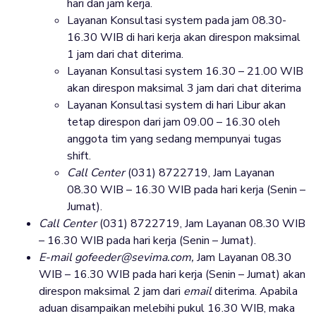
hari dan jam kerja.
Layanan Konsultasi system pada jam 08.30-
16.30 WIB di hari kerja akan direspon maksimal
1 jam dari chat diterima.
Layanan Konsultasi system 16.30 – 21.00 WIB
akan direspon maksimal 3 jam dari chat diterima
Layanan Konsultasi system di hari Libur akan
tetap direspon dari jam 09.00 – 16.30 oleh
anggota tim yang sedang mempunyai tugas
shift.
Call Center
(031) 8722719, Jam Layanan
08.30 WIB – 16.30 WIB pada hari kerja (Senin –
Jumat).
Call Center
(031) 8722719
,
Jam Layanan 08.30 WIB
– 16.30 WIB pada hari kerja (Senin – Jumat).
E-mail
gofeeder@sevima.com,
Jam Layanan 08.30
WIB – 16.30 WIB pada hari kerja (Senin – Jumat) akan
direspon maksimal 2 jam dari
email
diterima. Apabila
aduan disampaikan melebihi pukul 16.30 WIB, maka