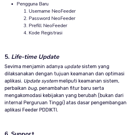
Pengguna Baru
Username NeoFeeder
Password NeoFeeder
Prefill NeoFeeder
Kode Registrasi
5.
Life-time Update
Sevima menjamin adanya
update
sistem yang
dilaksanakan dengan tujuan keamanan dan optimasi
aplikasi.
Update
system
meliputi keamanan sistem,
perbaikan
bug
, penambahan fitur baru serta
mengakomodasi kebijakan yang berubah (bukan dari
internal Perguruan Tinggi) atas dasar pengembangan
aplikasi Feeder PDDIKTI.
6. Support