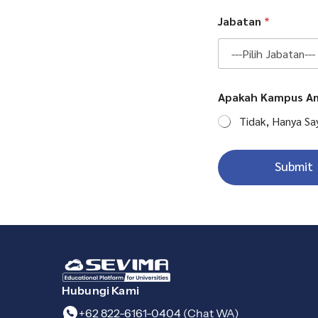
Jabatan
*
Apakah Kampus An
Tidak, Hanya Sa
Submit
Hubungi Kami
+62 822-6161-0404 (Chat WA)