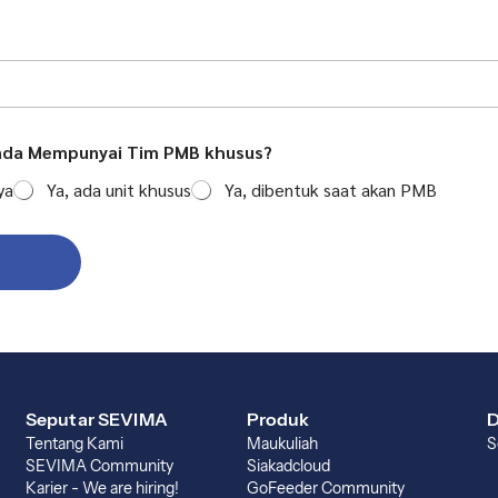
da Mempunyai Tim PMB khusus?
ya
Ya, ada unit khusus
Ya, dibentuk saat akan PMB
Seputar SEVIMA
Produk
D
Tentang Kami
Maukuliah
S
SEVIMA Community
Siakadcloud
Karier - We are hiring!
GoFeeder Community