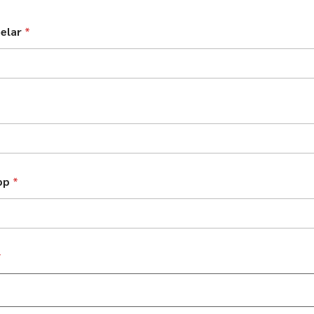
elar
*
app
*
*