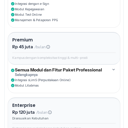
Integrasi dengan e-Sign
Modul Kepegawaian
Modul Test Online
Manajemen & Pelaporan PPG
Premium
Rp 45 juta
/bulan
Kampus dengan kompleksitas tinggi & multi-prodi
Semua Modul dan Fitur Paket Professional
Selengkapnya
Integrasi sLimS (Perpustakaan Online)
Modul Litabmas
Enterprise
Rp 120 juta
/bulan
Disesuaikan Kebutuhan