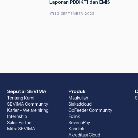
Laporan PDDIKTI dan EMIS
12 SEPTEMBER 2022
Seputar SEVIMA
Produk
D
Tentang Kami
Maukuliah
S
SEVIMA Community
Siakadcloud
Karier - We are hiring!
GoFeeder Community
Internship
Edlink
Sales Partner
SevimaPay
Mitra SEVIMA
Karirlink
Akreditasi Cloud