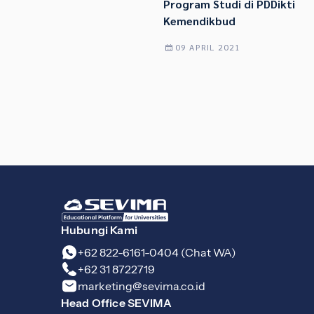
Program Studi di PDDikti
Kemendikbud
09 APRIL 2021
Hubungi Kami
+62 822-6161-0404 (Chat WA)
+62 31 8722719
marketing@sevima.co.id
Head Office SEVIMA