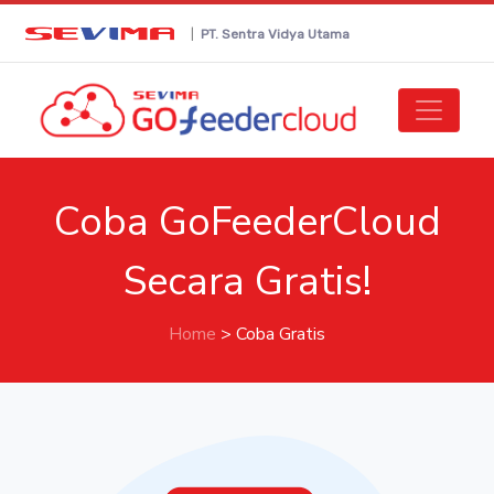
|
PT. Sentra Vidya Utama
Coba GoFeederCloud
Secara Gratis!
Home
> Coba Gratis