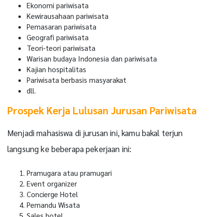
Ekonomi pariwisata
Kewirausahaan pariwisata
Pemasaran pariwisata
Geografi pariwisata
Teori-teori pariwisata
Warisan budaya Indonesia dan pariwisata
Kajian hospitalitas
Pariwisata berbasis masyarakat
dll.
Prospek Kerja Lulusan Jurusan Pariwisata
Menjadi mahasiswa di jurusan ini, kamu bakal terjun
langsung ke beberapa pekerjaan ini:
Pramugara atau pramugari
Event organizer
Concierge Hotel
Pemandu Wisata
Sales hotel