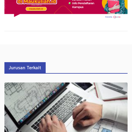
Jurusan Terkait