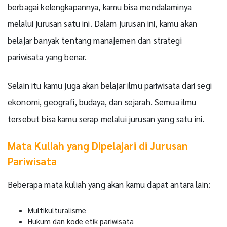
berbagai kelengkapannya, kamu bisa mendalaminya
melalui jurusan satu ini. Dalam jurusan ini, kamu akan
belajar banyak tentang manajemen dan strategi
pariwisata yang benar.
Selain itu kamu juga akan belajar ilmu pariwisata dari segi
ekonomi, geografi, budaya, dan sejarah. Semua ilmu
tersebut bisa kamu serap melalui jurusan yang satu ini.
Mata Kuliah yang Dipelajari di Jurusan
Pariwisata
Beberapa mata kuliah yang akan kamu dapat antara lain:
Multikulturalisme
Hukum dan kode etik pariwisata