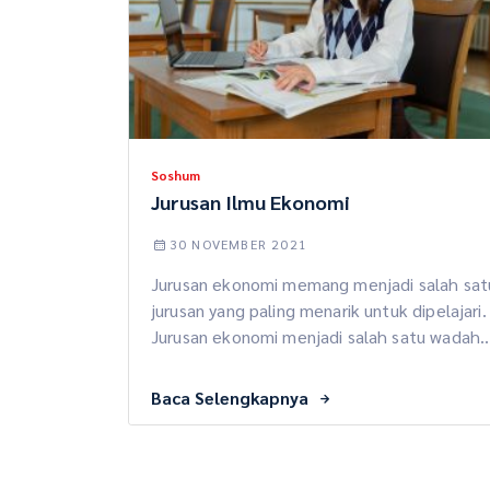
Soshum
Jurusan Ilmu Ekonomi
30 NOVEMBER 2021
Jurusan ekonomi memang menjadi salah sat
jurusan yang paling menarik untuk dipelajari.
Jurusan ekonomi menjadi salah satu wadah
jurusan yang belajar tentang pengalokasian
sumber daya terbatas. Jadi bagi kamu yang
Baca Selengkapnya
suka kepo dengan pelajaran ekonomi nih,
jurusan ini bisa jadi salah satu opsi terbaik.
Langsung aja yuk, simak ulasan di bawah ini!