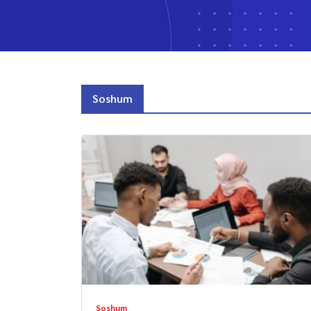
Soshum
Soshum