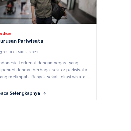
Soshum
Jurusan Pariwisata
03 DECEMBER 2021
Indonesia terkenal dengan negara yang
ipenuhi dengan berbagai sektor pariwisata
ang melimpah. Banyak sekali lokasi wisata di
anah air yang sangat menjanjikan untuk
ikelola. Nah, salah satu jurusan yang
Baca Selengkapnya
sangat menjanjikan untuk diperdalam adalah
urusan pariwisata. Mau tahu nggak nih
eperti apa jurusan ini? Simak di bawah ini ya.
pa Itu Jurusan Pariwisata? Buat kamu […]