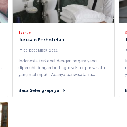
Soshum
Jurusan Perhotelan
03 DECEMBER 2021
Indonesia terkenal dengan negara yang
n
dipenuhi dengan berbagai sektor pariwisata
d
yang melimpah. Adanya pariwisata ini
y
membuka peluang di dunia perhotelan. Nah,
t
bisa dibilang jurusan perhotelan ini adalah
d
Baca Selengkapnya
salah satu jurusan yang sangat menjanjikan
untuk diperdalam. Mau tahu nggak nih
j
n
seperti apa jurusan ini? Simak di bawah ini ya.
s
Apa Itu Jurusan Perhotelan? Jurusan
A
perhotelan merupakan […]