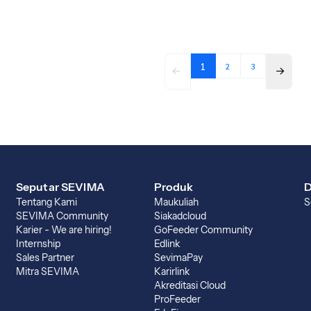
1
2
3
Seputar SEVIMA
Produk
D
Tentang Kami
Maukuliah
S
SEVIMA Community
Siakadcloud
Karier - We are hiring!
GoFeeder Community
Internship
Edlink
Sales Partner
SevimaPay
Mitra SEVIMA
Karirlink
Akreditasi Cloud
ProFeeder