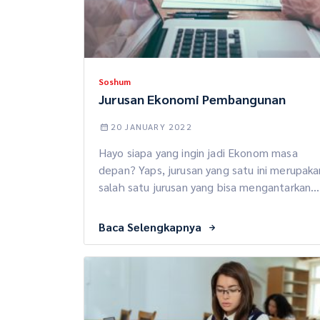
Soshum
Jurusan Ekonomi Pembangunan
20 JANUARY 2022
Hayo siapa yang ingin jadi Ekonom masa
depan? Yaps, jurusan yang satu ini merupaka
salah satu jurusan yang bisa mengantarkan
kamu menjadi ekonom di masa yang akan
datang. Jurusan ini bakal mengkaji berbagai
Baca Selengkapnya
permasalahan pembangunan, ekonomi,
keuangan, atau perbankan. Kamu bakal
berkutat dengan berbagai analisa. Penasara
kan dengan jurusan ini? Yuk kita kepoin
bareng-bareng. Apa […]