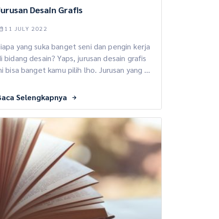
Jurusan Desain Grafis
11 JULY 2022
iapa yang suka banget seni dan pengin kerja
i bidang desain? Yaps, jurusan desain grafis
ni bisa banget kamu pilih lho. Jurusan yang ini
bakal membawa kamu untuk sukses belajar
desain dengan baik. Penasaran dengan
Baca Selengkapnya
urusan yang satu ini? Check this out! Apa Itu
urusan Desain Grafis? Jurusan desain grafis
merupakan jurusan yang bakal membawa […]