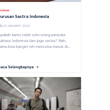
Soshum
Jurusan Sastra Indonesia
20 JANUARY 2022
Apakah kamu salah satu orang penyuka
ahasa Indonesia dan juga sastra? Nah,
kamu bisa banget nih mencoba masuk di
urusan ini. Jurusan Sastra Indonesia
erupakan salah stau jurusan yang
mempelajari berbagai macam kajian sastra.
Baca Selengkapnya
elain itu, kamu juga mempelajari beberapa
hal berhubungan dengan sastra. Pokoknya
seru banget deh kalau kamu mau masuk di
urusan ini. […]