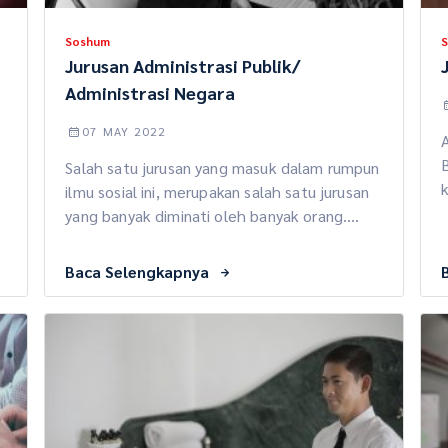
Soshum
Jurusan Administrasi Publik/
Administrasi Negara
07 MAY 2022
h
B
Salah satu jurusan yang masuk dalam rumpun
ilmu sosial ini, merupakan salah satu jurusan
j
yang banyak diminati oleh banyak orang.
m
Jurusan ini merupakan jurusan yang akan
g
membahas tentang pelayanan publik dan
Baca Selengkapnya
u
S
kemasyarakatan. Penasaran dengan jurusan
yang satu ini? Check this out! Apa Itu
Jurusan Administrasi Publik? Jurusan
j
Administrasi Negara merupakan jurusan yang
berada pada rumpun […]