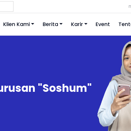
m
Klien Kami
Berita
Karir
Event
Tent
Jurusan "Soshum"