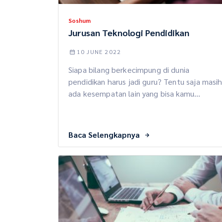
Soshum
Jurusan Teknologi Pendidikan
10 JUNE 2022
Siapa bilang berkecimpung di dunia
pendidikan harus jadi guru? Tentu saja masi
ada kesempatan lain yang bisa kamu
dapatkan. Salah satunya masuk di jurusan
teknologi pendidikan ini guys. Biar kamu
lebih paham dengan jurusan ini, yuk sekaran
Baca Selengkapnya
kita bahas bareng tentang jurusan yang sat
ini. Check it out! Apa Itu Jurusan Teknologi
Pendidikan? Jurusan teknologi […]