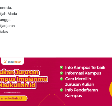
donesia.
adjah Mada
langga.
djadjaran
dalas