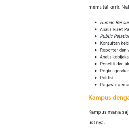
memulai karir. Nah
Human Resou
Analis Riset Pa
Public Relatio
Konsultan kebi
Reporter dan 
Analis kebijaka
Peneliti dan a
Pegiat gerakan
Politisi
Pegawai peme
Kampus dengan
Kampus mana saja
listnya.