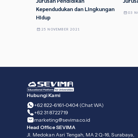
Jurusan Pendidikan
Jurusa
Kependudukan dan Lingkungan
03 N
Hidup
25 NOVEMBER 2021
Hubungi Kami
+62 822-6161-0404 (Chat WA)
+62 31 8722719
marketing@sevima.co.id
Head Office SEVIMA
Jl. Medokan Asri Tengah, MA 2 Q-16, Surabaya,