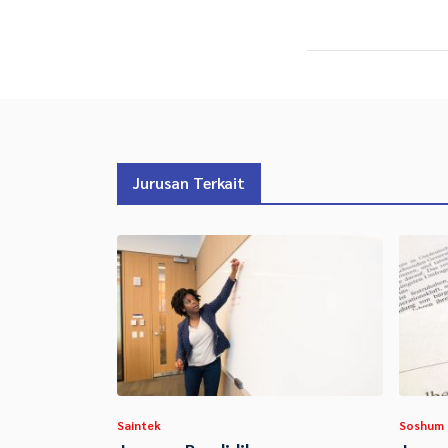
Jurusan Terkait
Saintek
Soshum