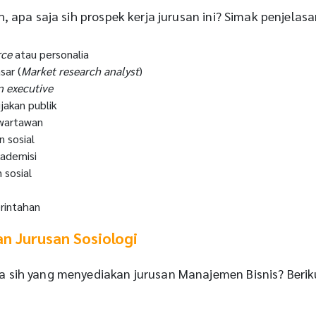
, apa saja sih prospek kerja jurusan ini? Simak penjelasan
rce
atau personalia
sar (
Market research analyst
)
n executive
jakan publik
wartawan
n sosial
kademisi
 sosial
rintahan
 Jurusan Sosiologi
 sih yang menyediakan jurusan Manajemen Bisnis? Berik