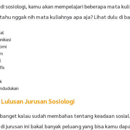
 di sosiologi, kamu akan mempelajari beberapa mata kul
ahu nggak nih mata kuliahnya apa aja? Lihat dulu di ba
ial
nikasi
nomi
um
l
fis
ik
endudukan
 Lulusan Jurusan Sosiologi
banget kalau sudah membahas tentang keadaan sosial.
di jurusan ini bakal banyak peluang yang bisa kamu dap