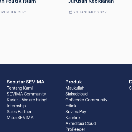
n Politik Islam
Jurusan Kebidanan
OVEMBER 2021
20 JANUARY 2022
Seputar SEVIMA
Produk
D
Tentang Kami
Maukuliah
S
SEVIMA Community
Siakadcloud
Karier - We are hiring!
GoFeeder Community
Internship
Edlink
Sales Partner
SevimaPay
Mitra SEVIMA
Karirlink
Akreditasi Cloud
ProFeeder