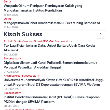
Berita
Waspada Oknum Penipuan Pembayaran Kuliah yang
Mengatasnamakan Institusi Pendidikan
15 Jan 2026
Opini
Mengoptimalkan Riset Akademik Melalui Text Mining Berbasis AI
15 Jan 2026
Kisah Sukses
Artikel
|
Dunia Kampus
|
Solusi SEVIMA
|
Success story
Tak Lagi Kejar-kejaran Data, Univet Bantara Ubah Cara Kelola
Akademik
30 Jul 2026
Success story
Digitalisasi Sistem Jadi Kunci Politeknik Semen Indonesia untuk
Percepat Wujudkan Akreditasi Unggul
01 Aug 2025
Kisah Sukses
|
Success story
Universitas Muhammadiyah Klaten (UMKLA) Raih Akreditasi Unggul
untuk Program Studi D3 Keperawatan dengan SEVIMA Platform
05 Jun 2025
Success story
Institut Pendidikan Indonesia Garut (IPI Garut) Sukses Pelaporan
PDDikti dengan SEVIMA Platform
20 Mar 2025
Success story
|
Testimoni Tokoh