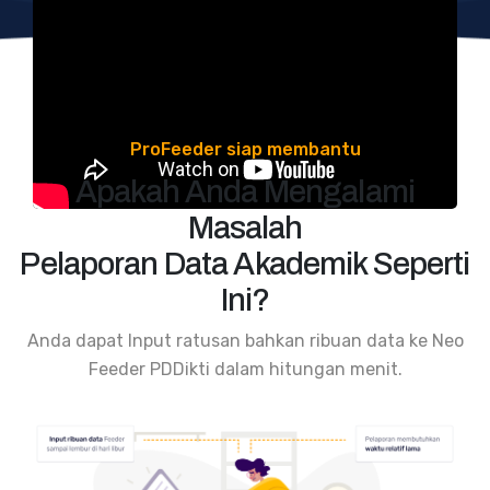
ProFeeder siap membantu
Apakah Anda Mengalami
Masalah
Pelaporan Data Akademik Seperti
Ini?
Anda dapat Input ratusan bahkan ribuan data ke Neo
Feeder PDDikti dalam hitungan menit.