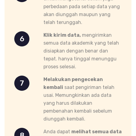
perbedaan pada setiap data yang
akan diunggah maupun yang
telah terunggah.
Klik kirim data,
mengirimkan
6
semua data akademik yang telah
disiapkan dengan benar dan
tepat. hanya tinggal menunggu
proses selesai.
Melakukan pengecekan
7
kembali
saat pengiriman telah
usai. Memungkinkan ada data
yang harus dilakukan
pembenahan kembali sebelum
diunggah kembali.
Anda dapat
melihat semua data
8