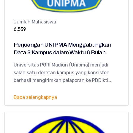
Jumlah Mahasiswa
6,539
Perjuangan UNIPMA Menggabungkan
Data 3 Kampus dalam Waktu 6 Bulan
Universitas PGRI Madiun (Unipma) menjadi
salah satu deretan kampus yang konsisten
berhasil mengirimkan pelaporan ke PDDikti
secara complete 100%. Tentu, untuk bisa
sampai titik tersebut bukan pekerjaan mudah,
Baca selengkapnya
UNIPMA membutuhkan perjuangan keras.
PDDikti sendiri adalah kependekan dari
Pangkalan Data Perguruan Tinggi, yaitu
Kumpulan Data penyelenggaraan pendidikan