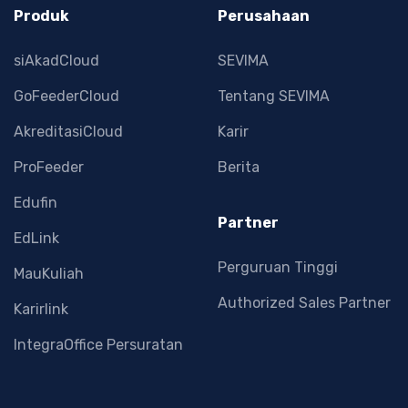
Produk
Perusahaan
siAkadCloud
SEVIMA
GoFeederCloud
Tentang SEVIMA
AkreditasiCloud
Karir
ProFeeder
Berita
Edufin
Partner
EdLink
Perguruan Tinggi
MauKuliah
Authorized Sales Partner
Karirlink
IntegraOffice Persuratan