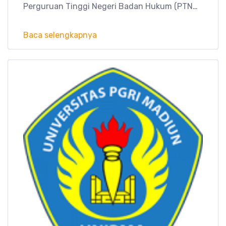
Perguruan Tinggi Negeri Badan Hukum (PTN
BH) terbaik periode 2019/2020. ITS
mendapatkan peringkat 1 untuk kategori
Baca selengkapnya
pelaporan Pangkalan Data Pendidikan Tinggi
(PDDikti). Penghargaan ini diberikan oleh
Kementerian Pendidikan dan Kebudayaan
Republik Indonesia. Tak disangka-sangka, ITS
mengalahkan 11 PTN BH lain. Di Indonesia
sendiri, terdapat 12 PTN […]