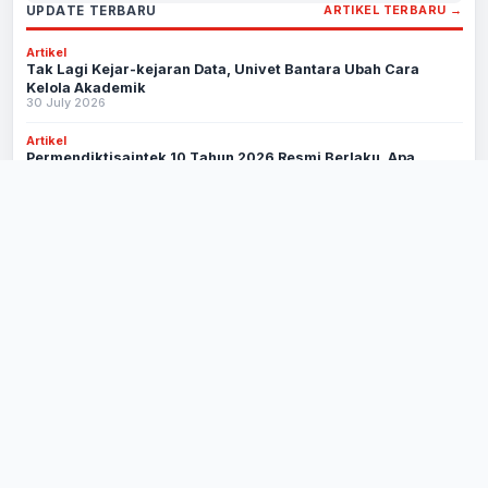
UPDATE TERBARU
ARTIKEL TERBARU →
Artikel
Tak Lagi Kejar-kejaran Data, Univet Bantara Ubah Cara
Kelola Akademik
30 July 2026
Artikel
Permendiktisaintek 10 Tahun 2026 Resmi Berlaku, Apa
Perubahan yang Berdampak bagi Kampus Anda?
22 July 2026
Artikel
SEVIMA Dukung Komdigi RI Susun Panduan Keamanan AI
Nasional
1 July 2026
Butuh bantuan cepat?
Tim SEVIMA Community siap membantu pertanyaan operasional
kampus Anda.
Hubungi Kami