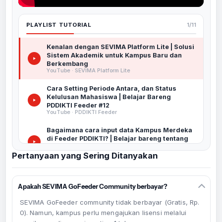
PLAYLIST TUTORIAL
1/11
Kenalan dengan SEVIMA Platform Lite | Solusi
Sistem Akademik untuk Kampus Baru dan
Berkembang
YouTube · SEVIMA Platform Lite
Cara Setting Periode Antara, dan Status
Kelulusan Mahasiswa | Belajar Bareng
PDDIKTI Feeder #12
YouTube · PDDIKTI Feeder
Bagaimana cara input data Kampus Merdeka
di Feeder PDDIKTI? | Belajar bareng tentang
Feeder PDDIKTI
Pertanyaan yang Sering Ditanyakan
YouTube · PDDIKTI Feeder
TUTORIAL LENGKAP Input Data Aktifitas
Kuliah Mahasiswa (AKM) di PDDIKTI Feeder
Apakah SEVIMA GoFeeder Community berbayar?
YouTube · PDDIKTI Feeder
SEVIMA GoFeeder community tidak berbayar (Gratis, Rp.
TUTORIAL LENGKAP!! Input nilai mahasiswa di
0). Namun, kampus perlu mengajukan lisensi melalui
Feeder PDDIKTI
YouTube · PDDIKTI Feeder