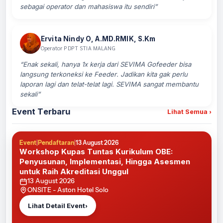
sebagai operator dan mahasiswa itu sendiri”
Ervita Nindy O, A.MD.RMIK, S.Km
Operator PDPT STIA MALANG
“Enak sekali, hanya 1x kerja dari SEVIMA Gofeeder bisa
langsung terkoneksi ke Feeder. Jadikan kita gak perlu
laporan lagi dan telat-telat lagi. SEVIMA sangat membantu
sekali”
Event Terbaru
Lihat Semua
›
Event
|
Pendaftaran
|
13 August 2026
Workshop Kupas Tuntas Kurikulum OBE:
Penyusunan, Implementasi, Hingga Asesmen
untuk Raih Akreditasi Unggul
13 August 2026
ONSITE - Aston Hotel Solo
›
Lihat Detail Event