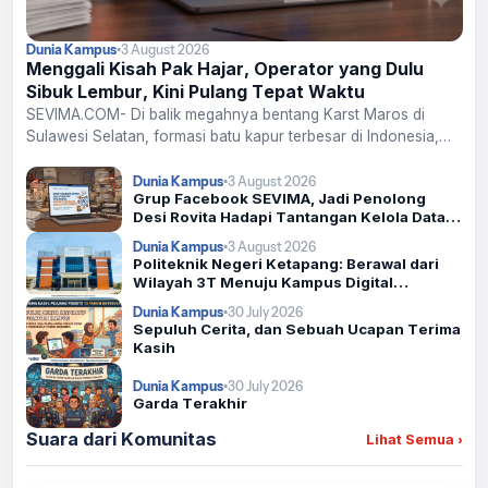
Dunia Kampus
•
3 August 2026
Menggali Kisah Pak Hajar, Operator yang Dulu
Sibuk Lembur, Kini Pulang Tepat Waktu
SEVIMA.COM- Di balik megahnya bentang Karst Maros di
Sulawesi Selatan, formasi batu kapur terbesar di Indonesia,
tersimpan kisah inspiratif dari sosok yang jarang muncul di
depan publik, namun...
Dunia Kampus
•
3 August 2026
Grup Facebook SEVIMA, Jadi Penolong
Desi Rovita Hadapi Tantangan Kelola Data
Kampus
Dunia Kampus
•
3 August 2026
Politeknik Negeri Ketapang: Berawal dari
Wilayah 3T Menuju Kampus Digital
Terintegrasi
Dunia Kampus
•
30 July 2026
Sepuluh Cerita, dan Sebuah Ucapan Terima
Kasih
Dunia Kampus
•
30 July 2026
Garda Terakhir
Suara dari Komunitas
Lihat Semua
›