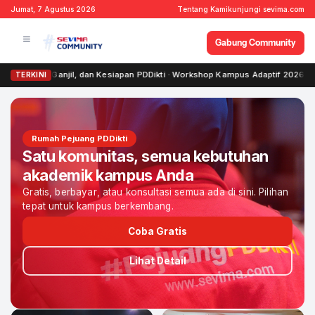
Jumat, 7 Agustus 2026
Tentang Kami
kunjungi sevima.com
Gabung Community
dan Kesiapan PDDikti · Workshop Kampus Adaptif 2026 – Transformasi Digital 
TERKINI
Rumah Pejuang PDDikti
Satu komunitas, semua kebutuhan
akademik kampus Anda
Gratis, berbayar, atau konsultasi semua ada di sini. Pilihan
tepat untuk kampus berkembang.
Coba Gratis
Lihat Detail