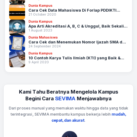
Dunia Kampus
Cara Cek Data Mahasiswa Di Forlap PDDIKTI
21 October 2020
[Update]
Dunia Kampus
Apa Arti Akreditasi A, B, C & Unggul, Baik Sekali,
1 August 2023
Baik dan Tidak Terakreditasi?
Dunia Mahasiswa
Cara Cek dan Menemukan Nomor Ijazah SMA dan
24 September 2024
SMK
Dunia Kampus
10 Contoh Karya Tulis Ilmiah (KTI) yang Baik &
9 April 2020
Benar
Kami Tahu Beratnya Mengelola Kampus
Begini Cara
SEVIMA
Menjawabnya
Dari proses manual yang memakan waktu hingga data yang tidak
terintegrasi, SEVIMA membantu kampus bekerja lebih
mudah,
cepat, dan akurat
.