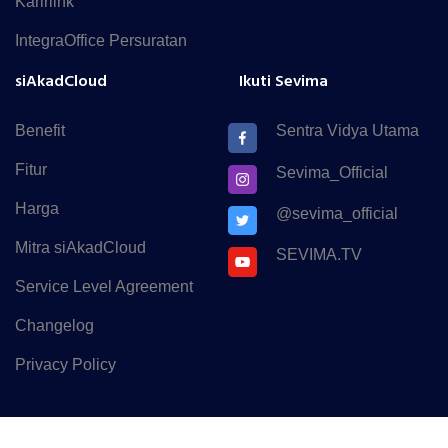
Karirlink
IntegraOffice Persuratan
siAkadCloud
Ikuti Sevima
Benefit
Sentra Vidya Utama
Fitur
Sevima_Official
Harga
@sevima_official
Mitra siAkadCloud
SEVIMA.TV
Service Level Agreement
Changelog
Privacy Policy