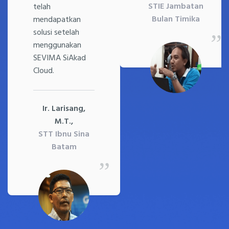
STIE Jambatan
telah
Bulan Timika
mendapatkan
solusi setelah
menggunakan
SEVIMA SiAkad
Cloud.
Ir. Larisang,
M.T.,
STT Ibnu Sina
Batam