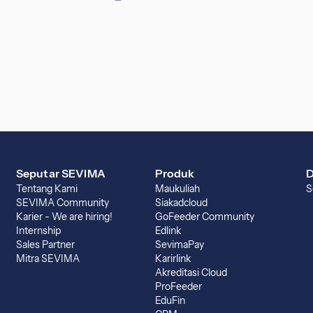
Seputar SEVIMA
Produk
D
Tentang Kami
Maukuliah
S
SEVIMA Community
Siakadcloud
Karier - We are hiring!
GoFeeder Community
Internship
Edlink
Sales Partner
SevimaPay
Mitra SEVIMA
Karirlink
Akreditasi Cloud
ProFeeder
EduFin