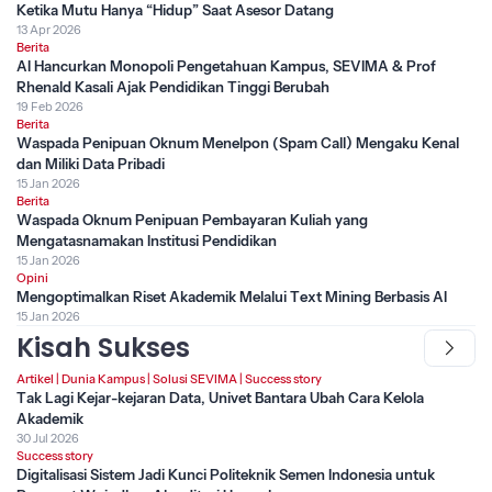
Ketika Mutu Hanya “Hidup” Saat Asesor Datang
13 Apr 2026
Berita
AI Hancurkan Monopoli Pengetahuan Kampus, SEVIMA & Prof
Rhenald Kasali Ajak Pendidikan Tinggi Berubah
19 Feb 2026
Berita
Waspada Penipuan Oknum Menelpon (Spam Call) Mengaku Kenal
dan Miliki Data Pribadi
15 Jan 2026
Berita
Waspada Oknum Penipuan Pembayaran Kuliah yang
Mengatasnamakan Institusi Pendidikan
15 Jan 2026
Opini
Mengoptimalkan Riset Akademik Melalui Text Mining Berbasis AI
15 Jan 2026
Kisah Sukses
Artikel
|
Dunia Kampus
|
Solusi SEVIMA
|
Success story
Tak Lagi Kejar-kejaran Data, Univet Bantara Ubah Cara Kelola
Akademik
30 Jul 2026
Success story
Digitalisasi Sistem Jadi Kunci Politeknik Semen Indonesia untuk