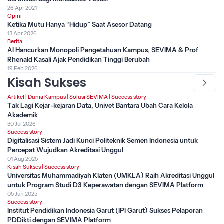
26 Apr 2021
Opini
Ketika Mutu Hanya “Hidup” Saat Asesor Datang
13 Apr 2026
Berita
AI Hancurkan Monopoli Pengetahuan Kampus, SEVIMA & Prof
Rhenald Kasali Ajak Pendidikan Tinggi Berubah
19 Feb 2026
Kisah Sukses
Artikel
|
Dunia Kampus
|
Solusi SEVIMA
|
Success story
Tak Lagi Kejar-kejaran Data, Univet Bantara Ubah Cara Kelola
Akademik
30 Jul 2026
Success story
Digitalisasi Sistem Jadi Kunci Politeknik Semen Indonesia untuk
Percepat Wujudkan Akreditasi Unggul
01 Aug 2025
Kisah Sukses
|
Success story
Universitas Muhammadiyah Klaten (UMKLA) Raih Akreditasi Unggul
untuk Program Studi D3 Keperawatan dengan SEVIMA Platform
05 Jun 2025
Success story
Institut Pendidikan Indonesia Garut (IPI Garut) Sukses Pelaporan
PDDikti dengan SEVIMA Platform