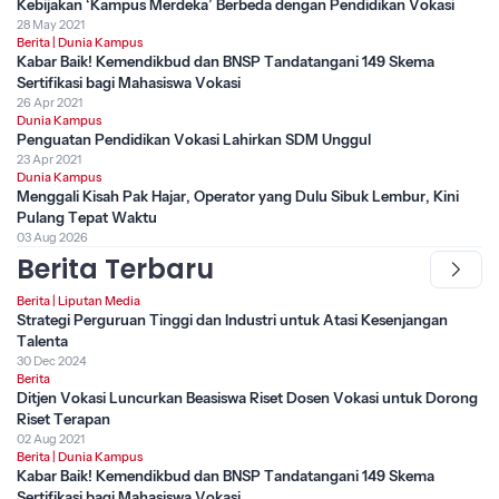
Kebijakan ‘Kampus Merdeka’ Berbeda dengan Pendidikan Vokasi
28 May 2021
Berita
|
Dunia Kampus
Kabar Baik! Kemendikbud dan BNSP Tandatangani 149 Skema
Sertifikasi bagi Mahasiswa Vokasi
26 Apr 2021
Dunia Kampus
Penguatan Pendidikan Vokasi Lahirkan SDM Unggul
23 Apr 2021
Dunia Kampus
Menggali Kisah Pak Hajar, Operator yang Dulu Sibuk Lembur, Kini
Pulang Tepat Waktu
03 Aug 2026
Berita Terbaru
Berita
|
Liputan Media
Strategi Perguruan Tinggi dan Industri untuk Atasi Kesenjangan
Talenta
30 Dec 2024
Berita
Ditjen Vokasi Luncurkan Beasiswa Riset Dosen Vokasi untuk Dorong
Riset Terapan
02 Aug 2021
Berita
|
Dunia Kampus
Kabar Baik! Kemendikbud dan BNSP Tandatangani 149 Skema
Sertifikasi bagi Mahasiswa Vokasi