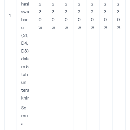
hasi
≤
≤
≤
≤
≤
≤
≤
swa
2
2
2
2
2
3
3
1
bar
0
0
0
0
0
0
0
u
%
%
%
%
%
%
%
(S1,
D4,
D3)
dala
m 5
tah
un
tera
khir
Se
mu
a