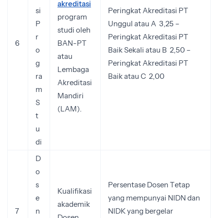
akreditasi
si
Peringkat Akreditasi PT
program
P
Unggul atau A 3,25 –
studi oleh
r
Peringkat Akreditasi PT
6
BAN-PT
o
Baik Sekali atau B 2,50 –
atau
g
Peringkat Akreditasi PT
Lembaga
ra
Baik atau C 2,00
Akreditasi
m
Mandiri
S
(LAM).
t
u
di
D
o
s
Persentase Dosen Tetap
Kualifikasi
e
yang mempunyai NIDN dan
akademik
7
n
NIDK yang bergelar
Dosen