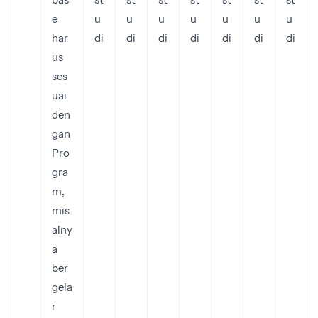
e
u
u
u
u
u
u
u
har
di
di
di
di
di
di
di
us
ses
uai
den
gan
Pro
gra
m,
mis
alny
a
ber
gela
r