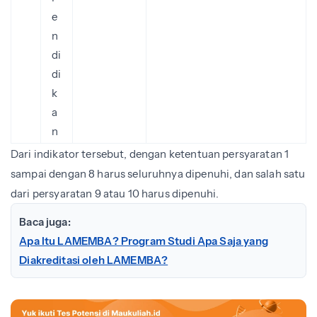
e
n
di
di
k
a
n
Dari indikator tersebut, dengan ketentuan persyaratan 1
sampai dengan 8 harus seluruhnya dipenuhi, dan salah satu
dari persyaratan 9 atau 10 harus dipenuhi.
Baca juga:
Apa Itu LAMEMBA? Program Studi Apa Saja yang
Diakreditasi oleh LAMEMBA?