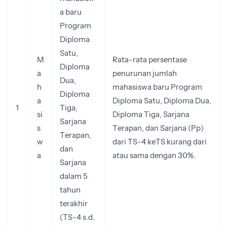
a baru
Program
Diploma
Satu,
M
Rata-rata persentase
Diploma
a
penurunan jumlah
Dua,
h
mahasiswa baru Program
Diploma
a
Diploma Satu, Diploma Dua,
1
Tiga,
si
Diploma Tiga, Sarjana
Sarjana
s
Terapan, dan Sarjana (Pp)
Terapan,
w
dari TS-4 keTS kurang dari
dan
a
atau sama dengan 30%.
Sarjana
dalam 5
tahun
terakhir
(TS-4 s.d.