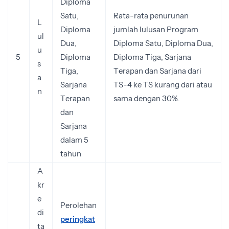
Diploma
Satu,
Rata-rata penurunan
L
Diploma
jumlah lulusan Program
ul
Dua,
Diploma Satu, Diploma Dua,
u
5
Diploma
Diploma Tiga, Sarjana
s
Tiga,
Terapan dan Sarjana dari
a
Sarjana
TS-4 ke TS kurang dari atau
n
Terapan
sama dengan 30%.
dan
Sarjana
dalam 5
tahun
A
kr
e
Perolehan
di
peringkat
ta