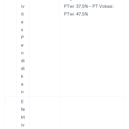
iv
PTwi 37,5% – PT Vokasi :
it
PTwi 47,5%
a
s
P
e
n
di
di
k
a
n
E
fe
kt
iv