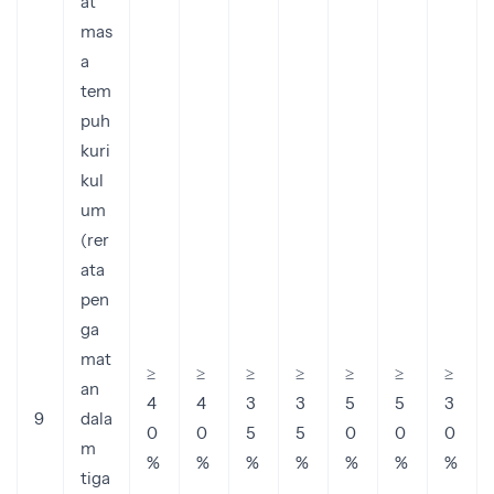
at
mas
a
tem
puh
kuri
kul
um
(rer
ata
pen
ga
mat
≥
≥
≥
≥
≥
≥
≥
an
4
4
3
3
5
5
3
9
dala
0
0
5
5
0
0
0
m
%
%
%
%
%
%
%
tiga