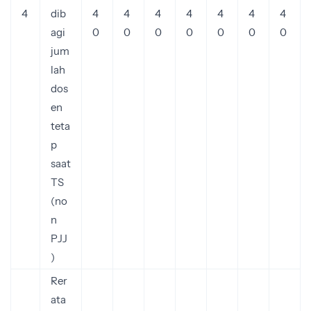
4
dib
4
4
4
4
4
4
4
agi
0
0
0
0
0
0
0
jum
lah
dos
en
teta
p
saat
TS
(no
n
PJJ
)
Rer
ata