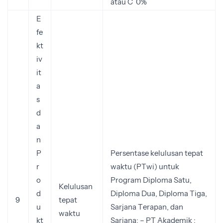
atau C 0%
E
fe
kt
iv
it
a
s
d
a
n
P
Persentase kelulusan tepat
r
waktu (PTwi) untuk
o
Program Diploma Satu,
Kelulusan
d
Diploma Dua, Diploma Tiga,
9
tepat
u
Sarjana Terapan, dan
waktu
kt
Sarjana: – PT Akademik :