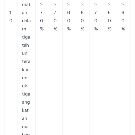
mat
≥
≥
≥
≥
≥
≥
≥
1
an
7
7
6
6
7
6
6
0
dala
0
0
0
0
0
0
0
m
%
%
%
%
%
%
%
tiga
tah
un
tera
khir
unt
uk
tiga
ang
kat
an
ma
hasi