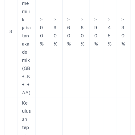
me
mili
ki
≥
≥
≥
≥
≥
≥
≥
jaba
9
9
6
6
9
4
3
8
tan
0
0
0
0
0
5
0
aka
%
%
%
%
%
%
%
de
mik
(GB
+LK
+L+
AA)
Kel
ulus
an
tep