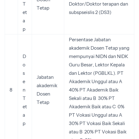
T
Doktor/Doktor terapan dan
Tetap
et
subspseislis 2 (DS3)
a
p
Persentase Jabatan
akademik Dosen Tetap yang
D
mempunyai NIDN dan NIDK
o
Guru Besar, Lektor Kepala
s
dan Lektor (PGBLKL). PT
Jabatan
e
Akademik Unggul atau A
akademik
8
n
40% PT Akademik Baik
Dosen
T
Sekali atau B 30% PT
Tetap
et
Akademik Baik atau C 0%
a
PT Vokasi Unggul atau A
p
30% PT Vokasi Baik Sekali
atau B 20% PT Vokasi Baik