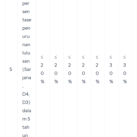
per
sen
tase
pen
uru
nan
lulu
≤
≤
≤
≤
≤
≤
≤
san
2
2
2
2
2
3
3
5
(Sar
0
0
0
0
0
0
0
jana
%
%
%
%
%
%
%
,
D4,
D3)
dala
m 5
tah
un