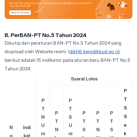
B. PerBAN-PT No.5 Tahun 2024
Dikutip dari peraturan BAN-PT No.5 Tahun 2024 yang
diupload oleh Website resmi l
dikti6.kemdikbud.go.id
,
berikut adalah 15 indikator pada aturan baru BAN-PT No.5
Tahun 2024.
Syarat Lolos
P
T
P
P
S
T
T
P
P
P
P
S
N
S
T
T
T
T
e
U
U
N
Indi
N
S
N
S
ni
ni
k
o
kat