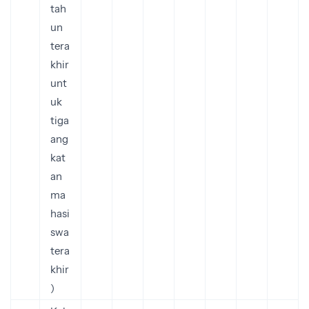
tah
un
tera
khir
unt
uk
tiga
ang
kat
an
ma
hasi
swa
tera
khir
)