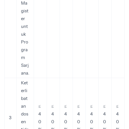
Ma
gist
er
unt
uk
Pro
gra
m
Sarj
ana.
Ket
erli
bat
an
≤
≤
≤
≤
≤
≤
≤
dos
4
4
4
4
4
4
4
3
en
0
0
0
0
0
0
0