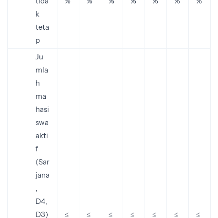
tida
%
%
%
%
%
%
%
k
teta
p
Ju
mla
h
ma
hasi
swa
akti
f
(Sar
jana
,
D4,
D3)
≤
≤
≤
≤
≤
≤
≤