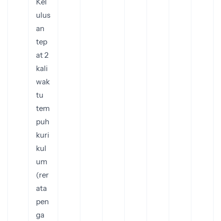
Kel
ulus
an
tep
at 2
kali
wak
tu
tem
puh
kuri
kul
um
(rer
ata
pen
ga