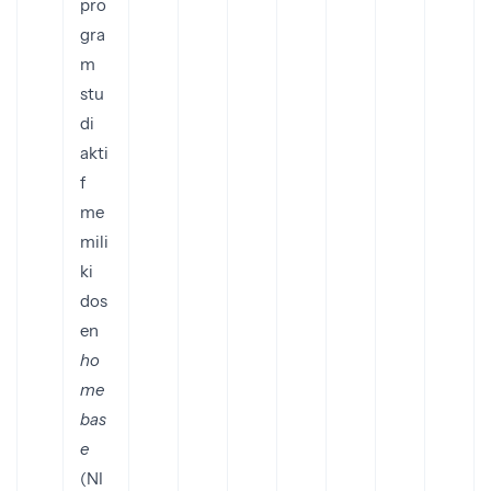
pro
gra
m
stu
di
akti
f
me
mili
ki
dos
en
ho
me
bas
e
(NI