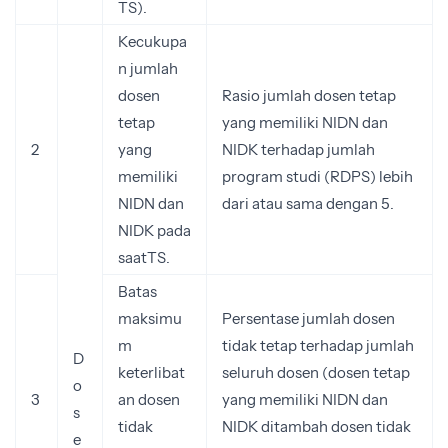
TS).
Kecukupa
n jumlah
dosen
Rasio jumlah dosen tetap
tetap
yang memiliki NIDN dan
2
yang
NIDK terhadap jumlah
memiliki
program studi (RDPS) lebih
NIDN dan
dari atau sama dengan 5.
NIDK pada
saatTS.
Batas
maksimu
Persentase jumlah dosen
m
tidak tetap terhadap jumlah
D
keterlibat
seluruh dosen (dosen tetap
o
3
an dosen
yang memiliki NIDN dan
s
tidak
NIDK ditambah dosen tidak
e