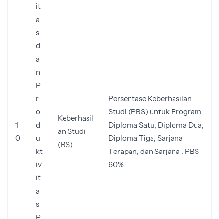
it
a
s
d
a
n
P
r
Persentase Keberhasilan
o
Studi (PBS) untuk Program
Keberhasil
1
d
Diploma Satu, Diploma Dua,
an Studi
0
u
Diploma Tiga, Sarjana
(BS)
kt
Terapan, dan Sarjana : PBS
iv
60%
it
a
s
P