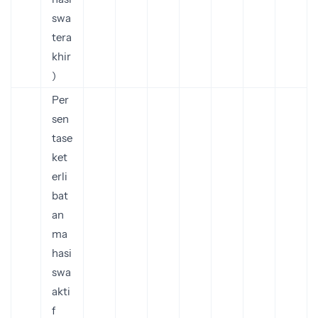
swa
tera
khir
)
Per
sen
tase
ket
erli
bat
an
ma
hasi
swa
akti
f