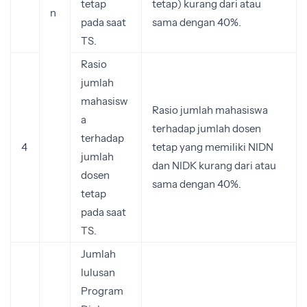
tetap
tetap) kurang dari atau
n
pada saat
sama dengan 40%.
TS.
Rasio
jumlah
mahasisw
Rasio jumlah mahasiswa
a
terhadap jumlah dosen
terhadap
4
tetap yang memiliki NIDN
jumlah
dan NIDK kurang dari atau
dosen
sama dengan 40%.
tetap
pada saat
TS.
Jumlah
lulusan
Program