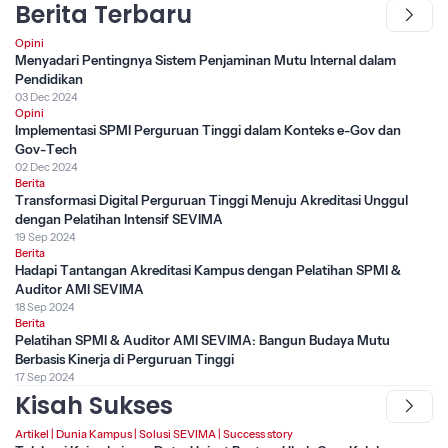
Berita Terbaru
Opini
Menyadari Pentingnya Sistem Penjaminan Mutu Internal dalam
Pendidikan
03 Dec 2024
Opini
Implementasi SPMI Perguruan Tinggi dalam Konteks e-Gov dan
Gov-Tech
02 Dec 2024
Berita
Transformasi Digital Perguruan Tinggi Menuju Akreditasi Unggul
dengan Pelatihan Intensif SEVIMA
19 Sep 2024
Berita
Hadapi Tantangan Akreditasi Kampus dengan Pelatihan SPMI &
Auditor AMI SEVIMA
18 Sep 2024
Berita
Pelatihan SPMI & Auditor AMI SEVIMA: Bangun Budaya Mutu
Berbasis Kinerja di Perguruan Tinggi
17 Sep 2024
Kisah Sukses
Artikel
|
Dunia Kampus
|
Solusi SEVIMA
|
Success story