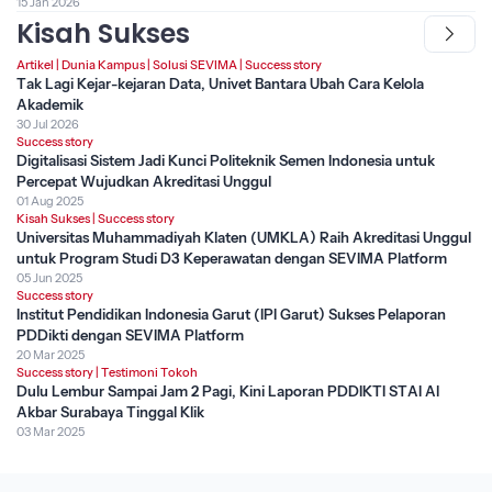
15 Jan 2026
Kisah Sukses
Artikel
|
Dunia Kampus
|
Solusi SEVIMA
|
Success story
Tak Lagi Kejar-kejaran Data, Univet Bantara Ubah Cara Kelola
Akademik
30 Jul 2026
Success story
Digitalisasi Sistem Jadi Kunci Politeknik Semen Indonesia untuk
Percepat Wujudkan Akreditasi Unggul
01 Aug 2025
Kisah Sukses
|
Success story
Universitas Muhammadiyah Klaten (UMKLA) Raih Akreditasi Unggul
untuk Program Studi D3 Keperawatan dengan SEVIMA Platform
05 Jun 2025
Success story
Institut Pendidikan Indonesia Garut (IPI Garut) Sukses Pelaporan
PDDikti dengan SEVIMA Platform
20 Mar 2025
Success story
|
Testimoni Tokoh
Dulu Lembur Sampai Jam 2 Pagi, Kini Laporan PDDIKTI STAI Al
Akbar Surabaya Tinggal Klik
03 Mar 2025