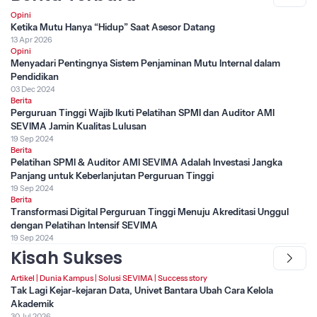
Opini
Ketika Mutu Hanya “Hidup” Saat Asesor Datang
13 Apr 2026
Opini
Menyadari Pentingnya Sistem Penjaminan Mutu Internal dalam
Pendidikan
03 Dec 2024
Berita
Perguruan Tinggi Wajib Ikuti Pelatihan SPMI dan Auditor AMI
SEVIMA Jamin Kualitas Lulusan
19 Sep 2024
Berita
Pelatihan SPMI & Auditor AMI SEVIMA Adalah Investasi Jangka
Panjang untuk Keberlanjutan Perguruan Tinggi
19 Sep 2024
Berita
Transformasi Digital Perguruan Tinggi Menuju Akreditasi Unggul
dengan Pelatihan Intensif SEVIMA
19 Sep 2024
Kisah Sukses
Artikel
|
Dunia Kampus
|
Solusi SEVIMA
|
Success story
Tak Lagi Kejar-kejaran Data, Univet Bantara Ubah Cara Kelola
Akademik
30 Jul 2026