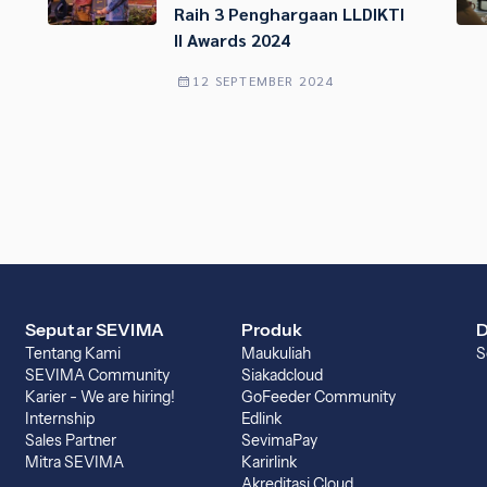
Raih 3 Penghargaan LLDIKTI
II Awards 2024
12 SEPTEMBER 2024
Seputar SEVIMA
Produk
D
Tentang Kami
Maukuliah
S
SEVIMA Community
Siakadcloud
Karier - We are hiring!
GoFeeder Community
Internship
Edlink
Sales Partner
SevimaPay
Mitra SEVIMA
Karirlink
Akreditasi Cloud