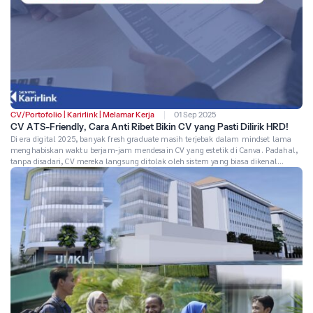
CV/Portofolio
|
Karirlink
|
Melamar Kerja
01 Sep 2025
CV ATS-Friendly, Cara Anti Ribet Bikin CV yang Pasti Dilirik HRD!
Di era digital 2025, banyak fresh graduate masih terjebak dalam mindset lama
menghabiskan waktu berjam-jam mendesain CV yang estetik di Canva. Padahal,
tanpa disadari, CV mereka langsung ditolak oleh sistem yang biasa dikenal
dengan ATS sebelum sampai ke tangan HRD. Saat ini, mayoritas perusahaan
besar di Indonesia kini menggunakan ATS untuk screening awal. Artinya, CV […]