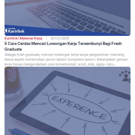
Karirlink
|
Melamar Kerja
02 Oct 2025
5 Cara Cerdas Mencari Lowongan Kerja Tersembunyi Bagi Fresh
Graduate
Sebagai fresh graduate, mencari lowongan kerja tanpa pengalaman memang
terasa seperti menemukan jarum dalam tumpukan jerami. Kebanyakan pencari
kerja hanya mengandalkan cara konvensional: scroll, klik, apply—lalu
menunggu tanpa hasil. Padahal, ada banyak lowongan kerja tersembunyi yang
tidak pernah muncul di pencarian umum. Kabar baiknya, dengan strategi yang
tepat, kamu bisa mengakses peluang-peluang eksklusif ini. Berikut […]