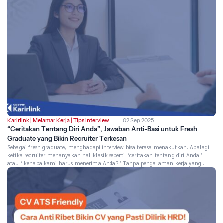
[…]
Karirlink
|
Melamar Kerja
|
Tips Interview
02 Sep 2025
“Ceritakan Tentang Diri Anda”, Jawaban Anti-Basi untuk Fresh
Graduate yang Bikin Recruiter Terkesan
Sebagai fresh graduate, menghadapi interview bisa terasa menakutkan. Apalagi
ketika recruiter menanyakan hal klasik seperti “ceritakan tentang diri Anda”
atau “kenapa kami harus menerima Anda?” Tanpa pengalaman kerja yang
memadai, banyak kandidat fresh graduate merasa tidak percaya diri memberikan
jawaban interview tanpa pengalaman yang meyakinkan. Tapi tenang, kali ini
akan membagi tips buat Anda dengan strategi […]