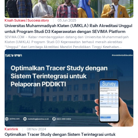
Kisah Sukses
|
Success story
05 Jun 2025
Universitas Muhammadiyah Klaten (UMKLA) Raih Akreditasi Unggul
untuk Program Studi D3 Keperawatan dengan SEVIMA Platform
SEVIMA.COM – Kabar membanggakan datang dari Universitas Muhammadiyah
Klaten (UMKLA). Program Studi D3 Keperawatan berhasil meraih akreditasi
“Unggul” dari Lembaga Akreditasi Mandiri Pendidikan Tinggi Kesehatan
Indonesia (LAM-PTKes). Capaian ini menegaskan komitmen UMKLA dalam
memberikan layanan pendidikan tinggi berkualitas di bidang kesehatan. SEVIMA
sebagai mitra digitalisasi pendidikan tinggi turut menyampaikan selamat atas
pencapaian luar biasa ini. […]
Karirlink
08 Nov 2024
Optimalkan Tracer Study dengan Sistem Terintegrasi untuk