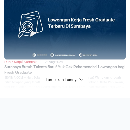
relevan atau kurang memenuhi kualifikasi. Pernahkah Anda mengalaminya?
[…]
Dunia Kerja
|
Karirlink
22 Aug 2024
Surabaya Butuh Talenta Baru! Yuk Cek Rekomendasi Lowongan bagi
Fresh Graduate
SEVIMA.COM – Hai, Sobat Karir! Lagi nyari kerja di Surabaya? Wah, kamu udah
Tampilkan Lainnya
pilih tempat yang tepat! Surabaya nggak cuma terkenal sebagai Kota Pahlawan,
tapi juga jadi pusat bisnis yang super sibuk. Kalau kamu cari suasana kerja yang
produktif ala Jakarta tapi tanpa kepadatan yang bikin stres, Surabaya bisa jadi
pilihan yang pas. Mulai dari […]