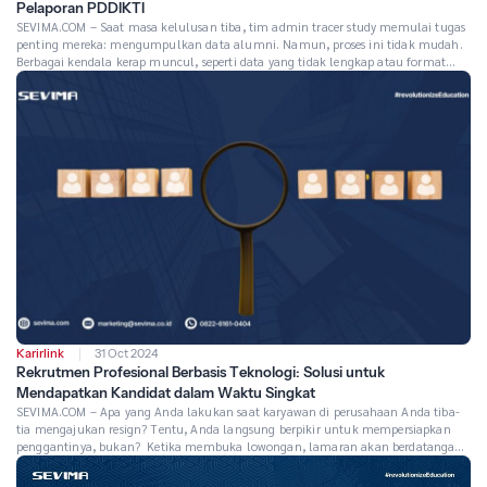
Pelaporan PDDIKTI
SEVIMA.COM – Saat masa kelulusan tiba, tim admin tracer study memulai tugas
penting mereka: mengumpulkan data alumni. Namun, proses ini tidak mudah.
Berbagai kendala kerap muncul, seperti data yang tidak lengkap atau format
yang tidak sesuai, sehingga memperumit pengolahan data. Laporan tracer study
yang mereka susun bukan hanya sekadar dokumen, melainkan bagian penting
dalam pelaporan […]
Karirlink
31 Oct 2024
Rekrutmen Profesional Berbasis Teknologi: Solusi untuk
Mendapatkan Kandidat dalam Waktu Singkat
SEVIMA.COM – Apa yang Anda lakukan saat karyawan di perusahaan Anda tiba-
tia mengajukan resign? Tentu, Anda langsung berpikir untuk mempersiapkan
penggantinya, bukan? Ketika membuka lowongan, lamaran akan berdatangan
dengan cepat. Tentu saja, harapannya menemukan kandidat yang tepat.
Namun, saat proses seleksi berlangsung, ternyata banyak pelamar yang tidak