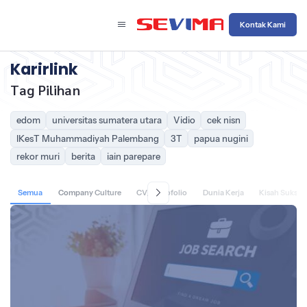
Kontak Kami
Karirlink
Tag Pilihan
edom
universitas sumatera utara
Vidio
cek nisn
IKesT Muhammadiyah Palembang
3T
papua nugini
rekor muri
berita
iain parepare
Semua
Company Culture
CV/Portofolio
Dunia Kerja
Kisah Sukses