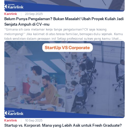
Karirlink
23 Sep 2025
Belum Punya Pengalaman? Bukan Masalah! Ubah Proyek Kuliah Jadi
Senjata Ampuh di CV-mu
“Gimana sih cara melamar kerja tanpa pengalaman? CV saya kosong
melompong!” Jika kalimat di atas terasa familiar, bernapas dulu sejenak. Kamu
tidak sendirian dalam perasaan ini! Setiap profesional sukses yang kamu lihat
hari ini—mulai dari CEO unicorn hingga kreator konten favoritmu—pernah
berada di posisi yang sama persis denganmu: fresh graduate dengan CV yang
terasa “polos” […]
Karirlink
10 Sep 2025
Startup vs. Korporat: Mana yang Lebih Asik untuk Fresh Graduate?