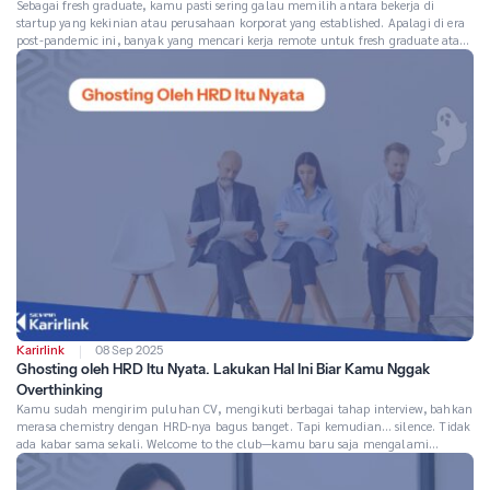
Sebagai fresh graduate, kamu pasti sering galau memilih antara bekerja di
startup yang kekinian atau perusahaan korporat yang established. Apalagi di era
post-pandemic ini, banyak yang mencari kerja remote untuk fresh graduate atau
pekerjaan wfh tanpa pengalaman. Nah, artikel ini akan membantu kamu
memahami kedua pilihan ini dengan jujur dan objektif. Fenomena “Great
Resignation” dan […]
Karirlink
08 Sep 2025
Ghosting oleh HRD Itu Nyata. Lakukan Hal Ini Biar Kamu Nggak
Overthinking
Kamu sudah mengirim puluhan CV, mengikuti berbagai tahap interview, bahkan
merasa chemistry dengan HRD-nya bagus banget. Tapi kemudian… silence. Tidak
ada kabar sama sekali. Welcome to the club—kamu baru saja mengalami
ghosting dari HRD. Jangan salah, fenomena ini sangat real dan dialami hampir
semua fresh graduate. Lebih dari 75% job seeker pernah mengalami ghosting dari