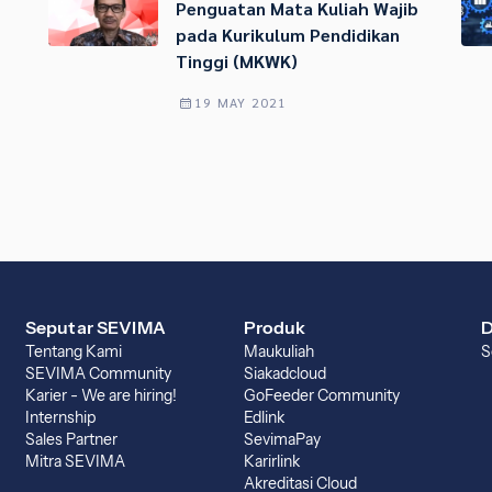
Penguatan Mata Kuliah Wajib
pada Kurikulum Pendidikan
Tinggi (MKWK)
19 MAY 2021
Seputar SEVIMA
Produk
D
Tentang Kami
Maukuliah
S
SEVIMA Community
Siakadcloud
Karier - We are hiring!
GoFeeder Community
Internship
Edlink
Sales Partner
SevimaPay
Mitra SEVIMA
Karirlink
Akreditasi Cloud