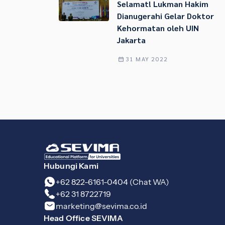
Selamat! Lukman Hakim
Dianugerahi Gelar Doktor
Kehormatan oleh UIN
Jakarta
31 MAY 2022
Hubungi Kami
+62 822-6161-0404 (Chat WA)
+62 31 8722719
marketing@sevima.co.id
Head Office SEVIMA