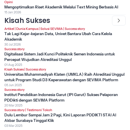
Opini
Mengoptimalkan Riset Akademik Melalui Text Mining Berbasis AI
15 Jan 2026
Kisah Sukses
Artikel
|
Dunia Kampus
|
Solusi SEVIMA
|
Success story
Tak Lagi Kejar-kejaran Data, Univet Bantara Ubah Cara Kelola
Akademik
30 Jul 2026
Success story
Digitalisasi Sistem Jadi Kunci Politeknik Semen Indonesia untuk
Percepat Wujudkan Akreditasi Unggul
01 Aug 2025
Kisah Sukses
|
Success story
Universitas Muhammadiyah Klaten (UMKLA) Raih Akreditasi Unggul
untuk Program Studi D3 Keperawatan dengan SEVIMA Platform
05 Jun 2025
Success story
Institut Pendidikan Indonesia Garut (IPI Garut) Sukses Pelaporan
PDDikti dengan SEVIMA Platform
20 Mar 2025
Success story
|
Testimoni Tokoh
Dulu Lembur Sampai Jam 2 Pagi, Kini Laporan PDDIKTI STAI Al
Akbar Surabaya Tinggal Klik
03 Mar 2025