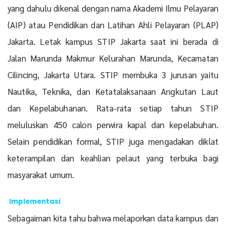
yang dahulu dikenal dengan nama Akademi Ilmu Pelayaran
(AIP) atau Pendidikan dan Latihan Ahli Pelayaran (PLAP)
Jakarta. Letak kampus STIP Jakarta saat ini berada di
Jalan Marunda Makmur Kelurahan Marunda, Kecamatan
Cilincing, Jakarta Utara. STIP membuka 3 jurusan yaitu
Nautika, Teknika, dan Ketatalaksanaan Angkutan Laut
dan Kepelabuhanan. Rata-rata setiap tahun STIP
meluluskan 450 calon perwira kapal dan kepelabuhan.
Selain pendidikan formal, STIP juga mengadakan diklat
keterampilan dan keahlian pelaut yang terbuka bagi
masyarakat umum.
Implementasi
Sebagaiman kita tahu bahwa melaporkan data kampus dan