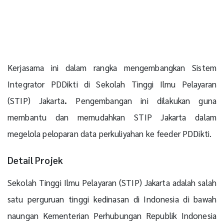
Kerjasama ini dalam rangka mengembangkan Sistem
Integrator PDDikti di Sekolah Tinggi Ilmu Pelayaran
(STIP) Jakarta
.
Pengembangan ini dilakukan guna
membantu dan memudahkan STIP Jakarta dalam
megelola peloparan data perkuliyahan ke feeder PDDikti.
Detail Projek
Sekolah Tinggi Ilmu Pelayaran (STIP) Jakarta adalah salah
satu perguruan tinggi kedinasan di Indonesia di bawah
naungan Kementerian Perhubungan Republik Indonesia