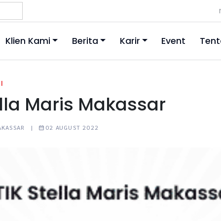
Klien Kami
Berita
Karir
Event
Tent
|
ella Maris Makassar
MAKASSAR |
02 AUGUST 2022