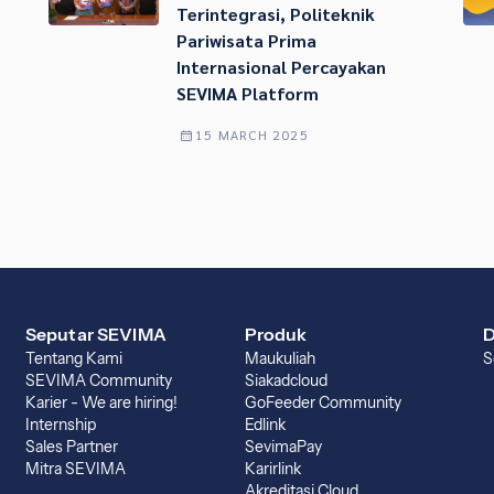
Terintegrasi, Politeknik
Pariwisata Prima
Internasional Percayakan
SEVIMA Platform
15 MARCH 2025
Seputar SEVIMA
Produk
D
Tentang Kami
Maukuliah
S
SEVIMA Community
Siakadcloud
Karier - We are hiring!
GoFeeder Community
Internship
Edlink
Sales Partner
SevimaPay
Mitra SEVIMA
Karirlink
Akreditasi Cloud