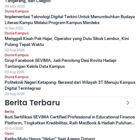
Tangerang, dan Cilegon
09 May 2025
Dunia Kampus
Implementasi Teknologi Digital Terkini Untuk Menumbuhkan Budaya
Literasi Kampu Melalui Program Kampus Merdeka
12 Sep 2022
Dunia Kampus
Menggali Kisah Pak Hajar, Operator yang Dulu Sibuk Lembur, Kini
Pulang Tepat Waktu
03 Aug 2026
Dunia Kampus
Grup Facebook SEVIMA, Jadi Penolong Desi Rovita Hadapi
Tantangan Kelola Data Kampus
03 Aug 2026
Dunia Kampus
Politeknik Negeri Ketapang: Berawal dari Wilayah 3T Menuju Kampus
Digital Terintegrasi
03 Aug 2026
Berita Terbaru
Berita
Ikuti Sertifikasi SEVIMA Certified Professional in Educational Finance
Platform, Tingkatkan Kredibilitas, Raih MacBook & Hadiah Puluhan
Juta
01 Oct 2025
Opini
Ketika Mutu Hanya “Hidup” Saat Asesor Datang