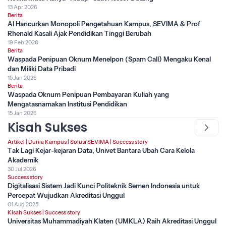
13 Apr 2026
Berita
AI Hancurkan Monopoli Pengetahuan Kampus, SEVIMA & Prof
Rhenald Kasali Ajak Pendidikan Tinggi Berubah
19 Feb 2026
Berita
Waspada Penipuan Oknum Menelpon (Spam Call) Mengaku Kenal
dan Miliki Data Pribadi
15 Jan 2026
Berita
Waspada Oknum Penipuan Pembayaran Kuliah yang
Mengatasnamakan Institusi Pendidikan
15 Jan 2026
Kisah Sukses
Artikel
|
Dunia Kampus
|
Solusi SEVIMA
|
Success story
Tak Lagi Kejar-kejaran Data, Univet Bantara Ubah Cara Kelola
Akademik
30 Jul 2026
Success story
Digitalisasi Sistem Jadi Kunci Politeknik Semen Indonesia untuk
Percepat Wujudkan Akreditasi Unggul
01 Aug 2025
Kisah Sukses
|
Success story
Universitas Muhammadiyah Klaten (UMKLA) Raih Akreditasi Unggul