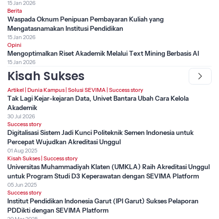
15 Jan 2026
Berita
Waspada Oknum Penipuan Pembayaran Kuliah yang
Mengatasnamakan Institusi Pendidikan
15 Jan 2026
Opini
Mengoptimalkan Riset Akademik Melalui Text Mining Berbasis AI
15 Jan 2026
Kisah Sukses
Artikel
|
Dunia Kampus
|
Solusi SEVIMA
|
Success story
Tak Lagi Kejar-kejaran Data, Univet Bantara Ubah Cara Kelola
Akademik
30 Jul 2026
Success story
Digitalisasi Sistem Jadi Kunci Politeknik Semen Indonesia untuk
Percepat Wujudkan Akreditasi Unggul
01 Aug 2025
Kisah Sukses
|
Success story
Universitas Muhammadiyah Klaten (UMKLA) Raih Akreditasi Unggul
untuk Program Studi D3 Keperawatan dengan SEVIMA Platform
05 Jun 2025
Success story
Institut Pendidikan Indonesia Garut (IPI Garut) Sukses Pelaporan
PDDikti dengan SEVIMA Platform
20 Mar 2025