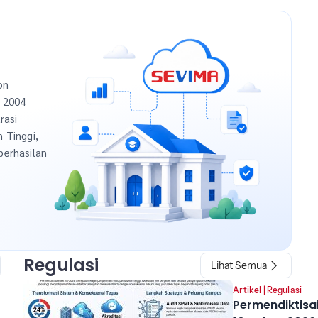
on
n 2004
rasi
h Tinggi,
berhasilan
Regulasi
Lihat Semua
Artikel
|
Regulasi
Permendiktisa