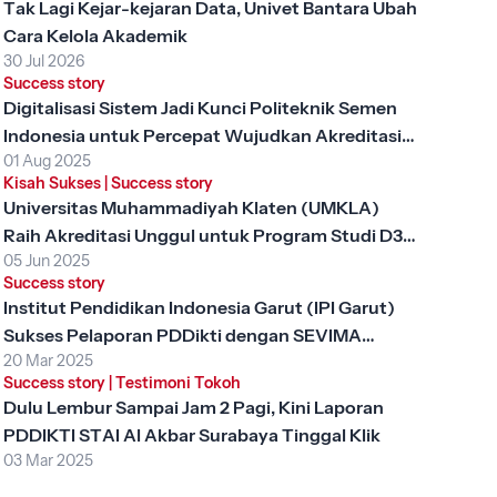
Tak Lagi Kejar-kejaran Data, Univet Bantara Ubah
Cara Kelola Akademik
30 Jul 2026
Success story
Digitalisasi Sistem Jadi Kunci Politeknik Semen
Indonesia untuk Percepat Wujudkan Akreditasi
01 Aug 2025
Unggul
Kisah Sukses
|
Success story
Universitas Muhammadiyah Klaten (UMKLA)
Raih Akreditasi Unggul untuk Program Studi D3
05 Jun 2025
Keperawatan dengan SEVIMA Platform
Success story
Institut Pendidikan Indonesia Garut (IPI Garut)
Sukses Pelaporan PDDikti dengan SEVIMA
20 Mar 2025
Platform
Success story
|
Testimoni Tokoh
Dulu Lembur Sampai Jam 2 Pagi, Kini Laporan
PDDIKTI STAI Al Akbar Surabaya Tinggal Klik
03 Mar 2025