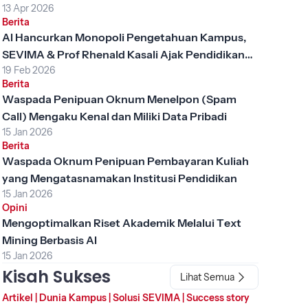
13 Apr 2026
Berita
AI Hancurkan Monopoli Pengetahuan Kampus,
SEVIMA & Prof Rhenald Kasali Ajak Pendidikan
19 Feb 2026
Tinggi Berubah
Berita
Waspada Penipuan Oknum Menelpon (Spam
Call) Mengaku Kenal dan Miliki Data Pribadi
15 Jan 2026
Berita
Waspada Oknum Penipuan Pembayaran Kuliah
yang Mengatasnamakan Institusi Pendidikan
15 Jan 2026
Opini
Mengoptimalkan Riset Akademik Melalui Text
Mining Berbasis AI
15 Jan 2026
Kisah Sukses
Lihat Semua
Artikel
|
Dunia Kampus
|
Solusi SEVIMA
|
Success story