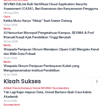
SEVIMA EdLink Raih Sertifikasi Cloud Application Security
Assessment (CASA), Beri Keamanan dan Kenyamanan Pengguna
08 Aug 2024
Opini
Ketika Mutu Hanya “Hidup” Saat Asesor Datang
13 Apr 2026
Berita
AI Hancurkan Monopoli Pengetahuan Kampus, SEVIMA & Prof
Rhenald Kasali Ajak Pendidikan Tinggi Berubah
19 Feb 2026
Berita
Waspada Penipuan Oknum Menelpon (Spam Call) Mengaku Kenal
dan Miliki Data Pribadi
15 Jan 2026
Berita
Waspada Oknum Penipuan Pembayaran Kuliah yang
Mengatasnamakan Institusi Pendidikan
15 Jan 2026
Kisah Sukses
Artikel
|
Dunia Kampus
|
Solusi SEVIMA
|
Success story
Tak Lagi Kejar-kejaran Data, Univet Bantara Ubah Cara Kelola
Akademik
30 Jul 2026
Success story