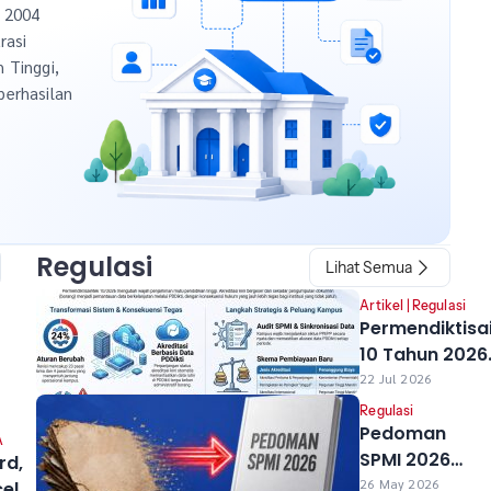
n 2004
rasi
h Tinggi,
berhasilan
Regulasi
Lihat Semua
a
Artikel
|
Regulasi
Permendiktisa
10 Tahun 2026
Resmi Berlaku
22 Jul 2026
Perubahan ya
Regulasi
Berdampak ba
Pedoman
A
Kampus Anda
SPMI 2026
rd,
Diluncurkan,
26 May 2026
cel,