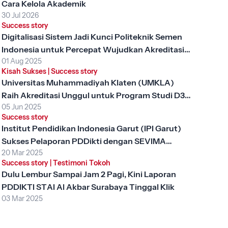
Cara Kelola Akademik
30 Jul 2026
Success story
Digitalisasi Sistem Jadi Kunci Politeknik Semen
Indonesia untuk Percepat Wujudkan Akreditasi
01 Aug 2025
Unggul
Kisah Sukses
|
Success story
Universitas Muhammadiyah Klaten (UMKLA)
Raih Akreditasi Unggul untuk Program Studi D3
05 Jun 2025
Keperawatan dengan SEVIMA Platform
Success story
Institut Pendidikan Indonesia Garut (IPI Garut)
Sukses Pelaporan PDDikti dengan SEVIMA
20 Mar 2025
Platform
Success story
|
Testimoni Tokoh
Dulu Lembur Sampai Jam 2 Pagi, Kini Laporan
PDDIKTI STAI Al Akbar Surabaya Tinggal Klik
03 Mar 2025