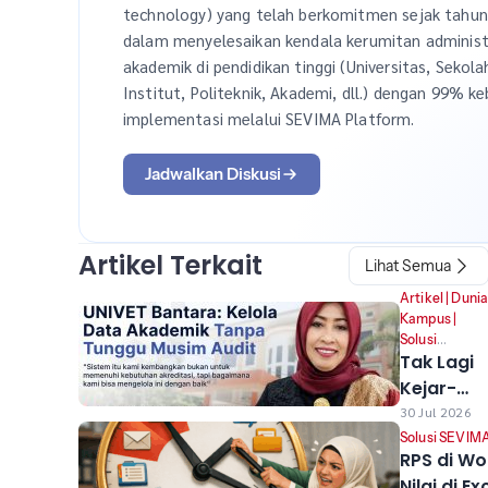
technology) yang telah berkomitmen sejak tahu
dalam menyelesaikan kendala kerumitan administ
akademik di pendidikan tinggi (Universitas, Sekola
Institut, Politeknik, Akademi, dll.) dengan 99% ke
implementasi melalui SEVIMA Platform.
Jadwalkan Diskusi
Artikel Terkait
Lihat Semua
Artikel
|
Duni
Kampus
|
Solusi
Tak Lagi
SEVIMA
|
Success story
Kejar-
kejaran
30 Jul 2026
Data,
Solusi SEVIM
RPS di Wo
Univet
Nilai di Ex