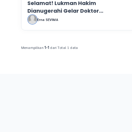
Selamat! Lukman Hakim
Dianugerahi Gelar Doktor
Kehormatan oleh UIN Jakarta
Erna SEVIMA
Menampilkan
dari Total 1 data
1-1