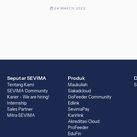
24 MARCH 2022
Seputar SEVIMA
Produk
D
Tentang Kami
Maukuliah
S
SEVIMA Community
Siakadcloud
Karier - We are hiring!
GoFeeder Community
Internship
Edlink
Sales Partner
SevimaPay
Mitra SEVIMA
Karirlink
Akreditasi Cloud
ProFeeder
EduFin