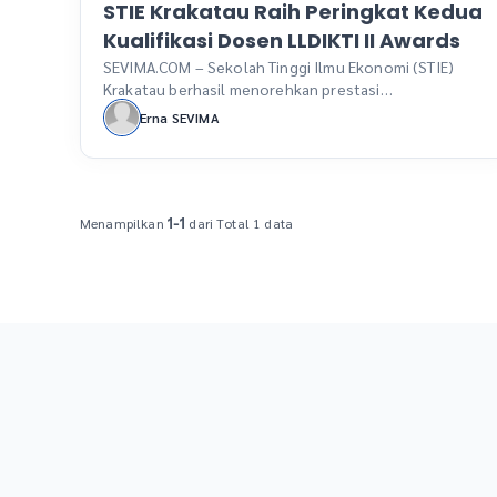
STIE Krakatau Raih Peringkat Kedua
Kualifikasi Dosen LLDIKTI II Awards
SEVIMA.COM – Sekolah Tinggi Ilmu Ekonomi (STIE)
Krakatau berhasil menorehkan prestasi
membanggakan dengan meraih penghargaan
Erna SEVIMA
peringkat kedua dalam kategori Kualifikasi Dosen
tingkat Sekolah Tinggi. Penghargaan ini diberikan oleh
Lembaga Layanan Pendidikan Tinggi (LLDIKTI) Wilayah
II pada acara penutupan Rapat Kerja (Raker) Pimpinan
Perguruan Tinggi Swasta yang digelar di Hotel
Menampilkan
dari Total 1 data
1-1
Novotel, Bandar Lampung, pada Sabtu, 7 […]