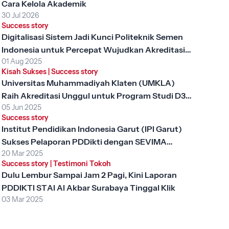
Cara Kelola Akademik
30 Jul 2026
Success story
Digitalisasi Sistem Jadi Kunci Politeknik Semen
Indonesia untuk Percepat Wujudkan Akreditasi
01 Aug 2025
Unggul
Kisah Sukses
|
Success story
Universitas Muhammadiyah Klaten (UMKLA)
Raih Akreditasi Unggul untuk Program Studi D3
05 Jun 2025
Keperawatan dengan SEVIMA Platform
Success story
Institut Pendidikan Indonesia Garut (IPI Garut)
Sukses Pelaporan PDDikti dengan SEVIMA
20 Mar 2025
Platform
Success story
|
Testimoni Tokoh
Dulu Lembur Sampai Jam 2 Pagi, Kini Laporan
PDDIKTI STAI Al Akbar Surabaya Tinggal Klik
03 Mar 2025