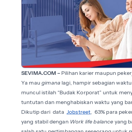
SEVIMA.COM –
Pilihan karier maupun peker
Ya mau
gimana
lagi, hampir sebagian waktu
muncul istilah “Budak Korporat” untuk men
tuntutan dan menghabiskan waktu yang ba
Dikutip dari data
Jobstreet
, 63% para peke
yang stabil dengan
Work life balance
yang ba
salah satu pertimbangan seseorang untuk m