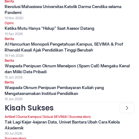
Berita
Revolusi Mahasiswa Universitas Katolik Darma Cendika selama
Pandemi
13 Nov 2020
Opini
Ketika Mutu Hanya “Hidup” Saat Asesor Datang
13 Apr 2026
Berita
AI Hancurkan Monopoli Pengetahuan Kampus, SEVIMA & Prof
Rhenald Kasali Ajak Pendidikan Tinggi Berubah
19 Feb 2026
Berita
Waspada Penipuan Oknum Menelpon (Spam Call) Mengaku Kenal
dan Miliki Data Pribadi
15 Jan 2026
Berita
Waspada Oknum Penipuan Pembayaran Kuliah yang
Mengatasnamakan Institusi Pendidikan
15 Jan 2026
Kisah Sukses
Artikel
|
Dunia Kampus
|
Solusi SEVIMA
|
Success story
Tak Lagi Kejar-kejaran Data, Univet Bantara Ubah Cara Kelola
Akademik
30 Jul 2026
Success story