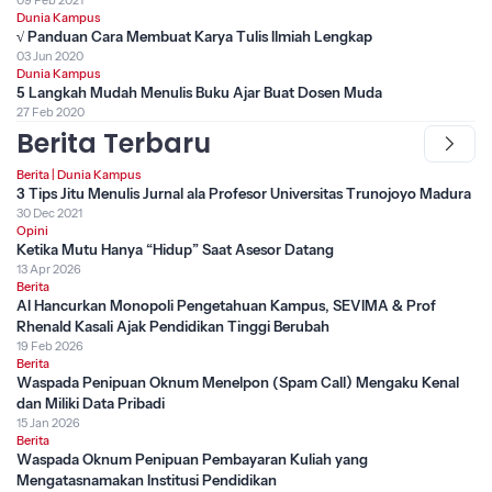
09 Feb 2021
Dunia Kampus
√ Panduan Cara Membuat Karya Tulis Ilmiah Lengkap
03 Jun 2020
Dunia Kampus
5 Langkah Mudah Menulis Buku Ajar Buat Dosen Muda
27 Feb 2020
Berita Terbaru
Berita
|
Dunia Kampus
3 Tips Jitu Menulis Jurnal ala Profesor Universitas Trunojoyo Madura
30 Dec 2021
Opini
Ketika Mutu Hanya “Hidup” Saat Asesor Datang
13 Apr 2026
Berita
AI Hancurkan Monopoli Pengetahuan Kampus, SEVIMA & Prof
Rhenald Kasali Ajak Pendidikan Tinggi Berubah
19 Feb 2026
Berita
Waspada Penipuan Oknum Menelpon (Spam Call) Mengaku Kenal
dan Miliki Data Pribadi
15 Jan 2026
Berita
Waspada Oknum Penipuan Pembayaran Kuliah yang
Mengatasnamakan Institusi Pendidikan