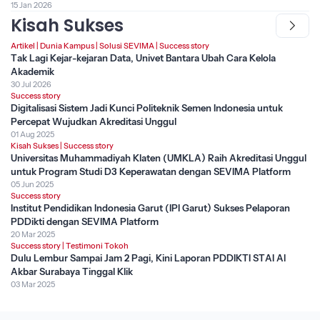
15 Jan 2026
Kisah Sukses
Artikel
|
Dunia Kampus
|
Solusi SEVIMA
|
Success story
Tak Lagi Kejar-kejaran Data, Univet Bantara Ubah Cara Kelola
Akademik
30 Jul 2026
Success story
Digitalisasi Sistem Jadi Kunci Politeknik Semen Indonesia untuk
Percepat Wujudkan Akreditasi Unggul
01 Aug 2025
Kisah Sukses
|
Success story
Universitas Muhammadiyah Klaten (UMKLA) Raih Akreditasi Unggul
untuk Program Studi D3 Keperawatan dengan SEVIMA Platform
05 Jun 2025
Success story
Institut Pendidikan Indonesia Garut (IPI Garut) Sukses Pelaporan
PDDikti dengan SEVIMA Platform
20 Mar 2025
Success story
|
Testimoni Tokoh
Dulu Lembur Sampai Jam 2 Pagi, Kini Laporan PDDIKTI STAI Al
Akbar Surabaya Tinggal Klik
03 Mar 2025