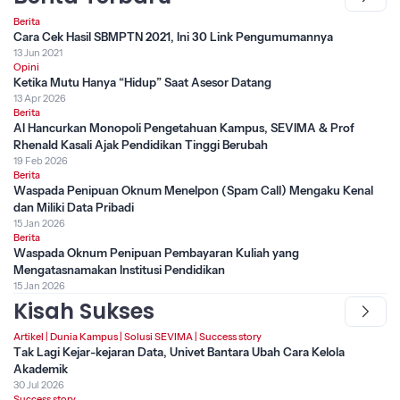
Berita
Cara Cek Hasil SBMPTN 2021, Ini 30 Link Pengumumannya
13 Jun 2021
Opini
Ketika Mutu Hanya “Hidup” Saat Asesor Datang
13 Apr 2026
Berita
AI Hancurkan Monopoli Pengetahuan Kampus, SEVIMA & Prof
Rhenald Kasali Ajak Pendidikan Tinggi Berubah
19 Feb 2026
Berita
Waspada Penipuan Oknum Menelpon (Spam Call) Mengaku Kenal
dan Miliki Data Pribadi
15 Jan 2026
Berita
Waspada Oknum Penipuan Pembayaran Kuliah yang
Mengatasnamakan Institusi Pendidikan
15 Jan 2026
Kisah Sukses
Artikel
|
Dunia Kampus
|
Solusi SEVIMA
|
Success story
Tak Lagi Kejar-kejaran Data, Univet Bantara Ubah Cara Kelola
Akademik
30 Jul 2026
Success story