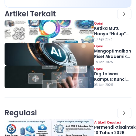
Artikel Terkait
Opini
Ketika Mutu
Hanya “Hidup”
Saat Asesor
13 Apr 2026
Datang
Opini
Mengoptimalkan
Riset Akademik
Melalui Text
15 Jan 2026
Mining Berbasis
Opini
AI
Digitalisasi
Kampus: Kunci
Menuju
03 Jan 2025
Pendidikan Masa
Depan yang
Inovatif dan
Berdaya Saing
Regulasi
Artikel
|
Regulasi
Permendiktisaintek
10 Tahun 2026