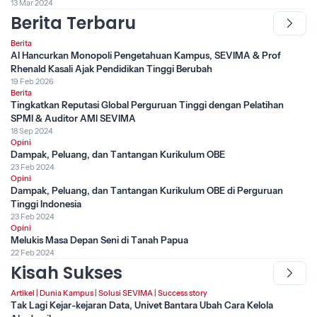
13 Mar 2024
Berita Terbaru
Berita
AI Hancurkan Monopoli Pengetahuan Kampus, SEVIMA & Prof
Rhenald Kasali Ajak Pendidikan Tinggi Berubah
19 Feb 2026
Berita
Tingkatkan Reputasi Global Perguruan Tinggi dengan Pelatihan
SPMI & Auditor AMI SEVIMA
18 Sep 2024
Opini
Dampak, Peluang, dan Tantangan Kurikulum OBE
23 Feb 2024
Opini
Dampak, Peluang, dan Tantangan Kurikulum OBE di Perguruan
Tinggi Indonesia
23 Feb 2024
Opini
Melukis Masa Depan Seni di Tanah Papua
22 Feb 2024
Kisah Sukses
Artikel
|
Dunia Kampus
|
Solusi SEVIMA
|
Success story
Tak Lagi Kejar-kejaran Data, Univet Bantara Ubah Cara Kelola