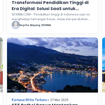
Transformasi Pendidikan Tinggi di
Era Digital: Solusi SaaS untuk
Meningkatkan Efisiensi Kampus
SEVIMA.COM – Pendidikan tinggi di Indonesia saat ini
menghadapi tantangan besar, mulai dari perubahan
kebutuhan pasar kerja yang semakin dinamis hingga
Seprila Mayang SEVIMA
kesenjangan antara sistem pendidikan dan
perkembangan teknologi yang pesat. Untuk
menghadapi tantangan tersebut, perguruan tinggi
perlu melakukan transformasi digital yang menyeluruh
dengan tujuan menciptakan pengalaman belajar yang
lebih relevan, efisien, dan terjangkau. Salah satu […]
• 27 Mar 2025
Kampus Mitra Terbaru