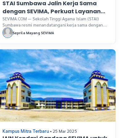
STAI Sumbawa Jalin Kerja Sama
dengan SEVIMA, Perkuat Layanan
Akademik dan Siap Hadapi
SEVIMA.COM — Sekolah Tinggi Agama Islam (STAI)
Sumbawa resmi menandatangani kerja sama dengan
Asesmen
SEVIMA, dalam rangka memperkuat sistem akademik
Seprila Mayang SEVIMA
digital di lingkungan kampus. Penandatanganan nota
kesepahaman ini dilaksanakan secara daring pada
Jumat, 11 April 2025, dan dihadiri langsung oleh
Rektor STAI Sumbawa, Ahmad Jaya, S.Pd., M.T.
Kolaborasi ini menjadi langkah penting dalam
meningkatkan performa layanan […]
• 25 Mar 2025
Kampus Mitra Terbaru