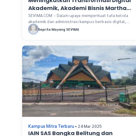
Meningkatkan Transformasi Digital
Akademik, Akademi Bisnis Martha
Tilaar Gandeng SEVIMA
SEVIMA.COM – Dalam upaya memperkuat tata kelola
akademik dan administrasi kampus berbasis digital,
Akademi Bisnis Martha Tilaar (ABMT) resmi menjalin
Seprila Mayang SEVIMA
kerja sama strategis dengan SEVIMA, perusahaan
teknologi edukasi terkemuka di Indonesia.
Penandatanganan kerja sama ini pada berlangsung
pada Jumat, 11 April 2025 yang dihadiri oleh jajaran
pimpinan dari kedua belah pihak secara daring.
Kolaborasi ini […]
• 24 Mar 2025
Kampus Mitra Terbaru
IAIN SAS Bangka Belitung dan