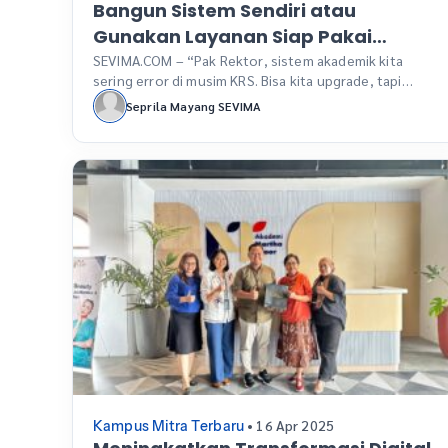
Bangun Sistem Sendiri atau
Gunakan Layanan Siap Pakai
(SaaS)? Ini Solusi Terbaik untuk
SEVIMA.COM – “Pak Rektor, sistem akademik kita
sering error di musim KRS. Bisa kita upgrade, tapi
Kampus Anda
butuh server baru. Budget-nya siap, Pak?” Kalimat
Seprila Mayang SEVIMA
seperti itu bukan hal asing di beberapa rapat pimpinan
perguruan tinggi. Tim IT kampus berusaha maksimal
membangun dan menjaga sistem, namun seringkali
terjebak di persoalan klasik, seperti keterbatasan
sumber daya, ketergantungan pada […]
• 16 Apr 2025
Kampus Mitra Terbaru