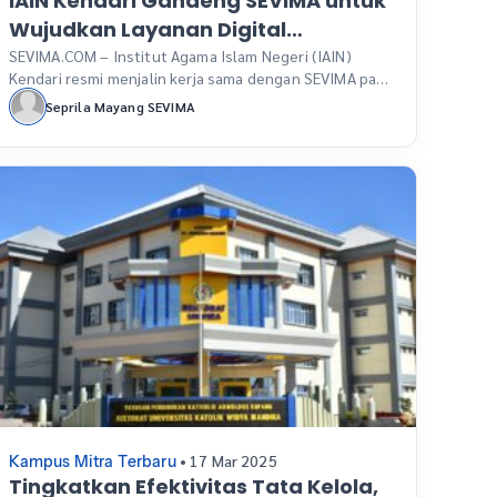
IAIN Kendari Gandeng SEVIMA untuk
Wujudkan Layanan Digital
Terintegrasi
SEVIMA.COM – Institut Agama Islam Negeri (IAIN)
Kendari resmi menjalin kerja sama dengan SEVIMA pada
24 Maret 2025 dalam upaya meningkatkan efisiensi
Seprila Mayang SEVIMA
pengelolaan akademik, keuangan, dan sumber daya
manusia melalui sistem digital yang terintegrasi.
Penandatanganan kerja sama ini menjadi langkah
strategis dalam menghadapi tantangan efisiensi
anggaran sekaligus memastikan pelaksanaan Tri
Dharma Perguruan Tinggi tetap berjalan […]
• 17 Mar 2025
Kampus Mitra Terbaru
Tingkatkan Efektivitas Tata Kelola,