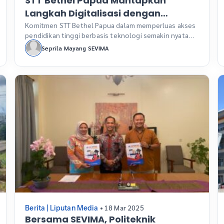
STT Bethel Papua Mantapkan
Langkah Digitalisasi dengan
SEVIMA, Bukti Komitmen Pendidikan
Komitmen STT Bethel Papua dalam memperluas akses
pendidikan tinggi berbasis teknologi semakin nyata
Inklusif di Timur Indonesia
dengan adopsi platform digital SEVIMA. SEVIMA.COM –
Seprila Mayang SEVIMA
Di tengah semangat pembangunan dan pemerataan
pendidikan tinggi di kawasan timur Indonesia, Sekolah
Tinggi Teologi (STT) Bethel Papua menunjukkan
komitmennya untuk bertransformasi secara digital.
Pada 25 Maret 2025, STT Bethel Papua resmi
menandatangani kerja sama […]
• 18 Mar 2025
Berita
|
Liputan Media
Bersama SEVIMA, Politeknik