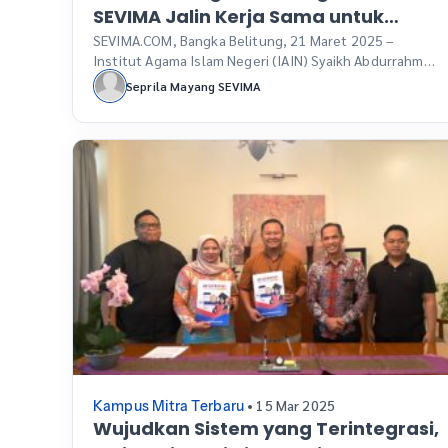
SEVIMA Jalin Kerja Sama untuk
Perkokoh Digitalisasi Kampus
SEVIMA.COM, Bangka Belitung, 21 Maret 2025 –
Institut Agama Islam Negeri (IAIN) Syaikh Abdurrahman
Siddik (SAS) Bangka Belitung resmi menandatangani
Seprila Mayang SEVIMA
nota kesepahaman (MoU) dengan SEVIMA, sebuah
platform teknologi pendidikan terkemuka di
Indonesia. Kerja sama ini menandai langkah strategis
dalam mendukung transformasi digital di lingkungan
akademik IAIN SAS Babel. Kerja sama ini menjadi
tonggak sejarah bagi […]
• 15 Mar 2025
Kampus Mitra Terbaru
Wujudkan Sistem yang Terintegrasi,