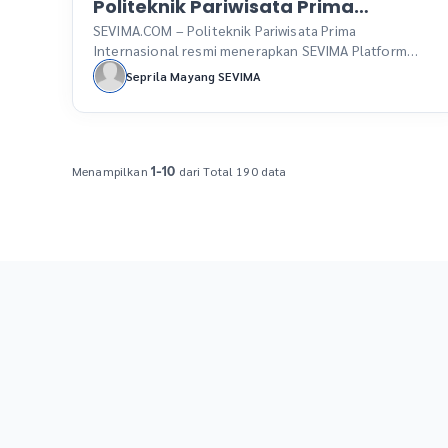
Politeknik Pariwisata Prima
Internasional Percayakan SEVIMA
SEVIMA.COM – Politeknik Pariwisata Prima
Internasional resmi menerapkan SEVIMA Platform
Platform
sebagai solusi sistem terintegrasi untuk
Seprila Mayang SEVIMA
meningkatkan efisiensi dalam monitoring pimpinan
serta mempermudah pembayaran mahasiswa secara
online. Implementasi sistem ini menjadi langkah
strategis dalam mendukung transformasi digital di
lingkungan kampus. Penandatanganan kerja sama
Menampilkan
dari Total 190 data
1-10
antara Politeknik Pariwisata Prima Internasional dan
SEVIMA dilaksanakan pada 14 Maret 2025 yang […]