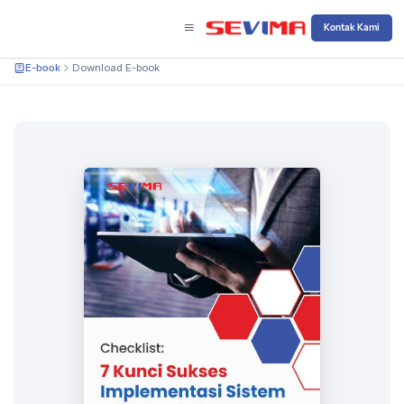
Kontak Kami
E-book
Download E-book