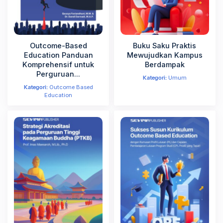
Outcome-Based
Buku Saku Praktis
Education Panduan
Mewujudkan Kampus
Komprehensif untuk
Berdampak
Perguruan...
Kategori:
Umum
Kategori:
Outcome Based
Education