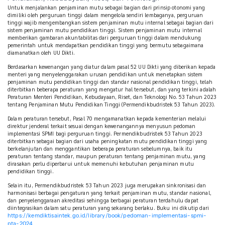
Untuk menjalankan penjaminan mutu sebagai bagian dari prinsip otonomi yang
dimiliki oleh perguruan tinggi dalam mengelola sendiri lembaganya, perguruan
tinggi wajib mengembangkan sistem penjaminan mutu internal sebagai bagian dari
sistem penjaminan mutu pendidikan tinggi. Sistem penjaminan mutu internal
memberikan gambaran akuntabilitas dari perguruan tinggi dalam mendukung
pemerintah untuk mendapatkan pendidikan tinggi yang bermutu sebagaimana
diamanatkan oleh UU Dikti.
Berdasarkan kewenangan yang diatur dalam pasal 52 UU Dikti yang diberikan kepada
menteri yang menyelenggarakan urusan pendidikan untuk menetapkan sistem
penjaminan mutu pendidikan tinggi dan standar nasional pendidikan tinggi, telah
diterbitkan beberapa peraturan yang mengatur hal tersebut, dan yang terkini adalah
Peraturan Menteri Pendidikan, Kebudayaan, Riset, dan Teknologi No. 53 Tahun 2023
tentang Penjaminan Mutu Pendidikan Tinggi (Permendikbudristek 53 Tahun 2023).
Dalam peraturan tersebut, Pasal 70 mengamanatkan kepada kementerian melalui
direktur jenderal terkait sesuai dengan kewenangannya menyusun pedoman
implementasi SPMI bagi perguruan tinggi. Permendikbudristek 53 Tahun 2023
diterbitkan sebagai bagian dari usaha peningkatan mutu pendidikan tinggi yang
berkelanjutan dan menggantikan beberapa peraturan sebelumnya, baik itu
peraturan tentang standar, maupun peraturan tentang penjaminan mutu, yang
dirasakan perlu diperbarui untuk memenuhi kebutuhan penjaminan mutu
pendidikan tinggi.
Selain itu, Permendikbudristek 53 Tahun 2023 juga merupakan sinkronisasi dan
harmonisasi berbagai pengaturan yang terkait penjaminan mutu, standar nasional,
dan penyelenggaraan akreditasi sehingga berbagai peraturan terdahulu dapat
diintegrasikan dalam satu peraturan yang sekarang berlaku. Buku ini dikutip dari
https://kemdiktisaintek.go.id/library/book/pedoman-implementasi-spmi-
pta-2024