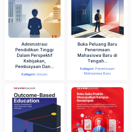
Nomor WhatsApp
*
Perguruan Tinggi
*
Administrasi
Buka Peluang Baru
Pendidikan Tinggi
Penerimaan
Pilih PT Anda
Dalam Perspektif
Mahasiswa Baru di
Kebijakan,
Tengah...
Pembiayaan Dan...
Kategori:
Penerimaan
Jabatan di Perguruan Tinggi
*
Mahasiswa Baru
Kategori:
Umum
Lanjut