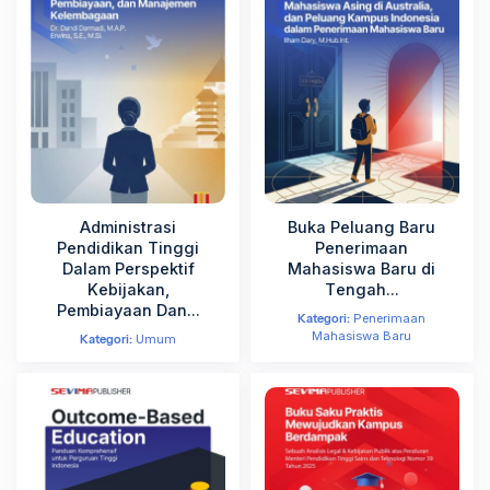
Nomor WhatsApp
*
Perguruan Tinggi
*
Administrasi
Buka Peluang Baru
Pendidikan Tinggi
Penerimaan
Pilih PT Anda
Dalam Perspektif
Mahasiswa Baru di
Kebijakan,
Tengah...
Pembiayaan Dan...
Kategori:
Penerimaan
Jabatan di Perguruan Tinggi
*
Mahasiswa Baru
Kategori:
Umum
J
e
l
Lanjut
a