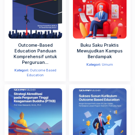
s
k
a
n
J
a
b
a
Outcome-Based
Buku Saku Praktis
t
Education Panduan
Mewujudkan Kampus
a
Komprehensif untuk
Berdampak
n
Perguruan...
Kategori:
Umum
E
Kategori:
Outcome Based
b
Education
o
o
k