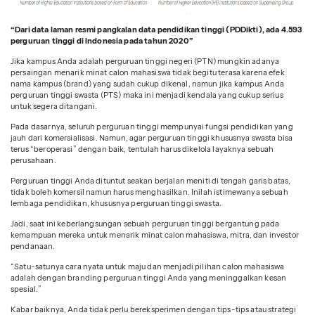
“Dari data laman resmi pangkalan data pendidikan tinggi (PDDikti), ada 4.593
perguruan tinggi di Indonesia pada tahun 2020”
Jika kampus Anda adalah perguruan tinggi negeri (PTN) mungkin adanya
persaingan menarik minat calon mahasiswa tidak begitu terasa karena efek
nama kampus (brand) yang sudah cukup dikenal, namun jika kampus Anda
perguruan tinggi swasta (PTS) maka ini menjadi kendala yang cukup serius
untuk segera ditangani.
Pada dasarnya, seluruh perguruan tinggi mempunyai fungsi pendidikan yang
jauh dari komersialisasi. Namun, agar perguruan tinggi khususnya swasta bisa
terus “beroperasi” dengan baik, tentulah harus dikelola layaknya sebuah
perusahaan.
Perguruan tinggi Anda dituntut seakan berjalan meniti di tengah garis batas,
tidak boleh komersil namun harus menghasilkan. Inilah istimewanya sebuah
lembaga pendidikan, khususnya perguruan tinggi swasta.
Jadi, saat ini keberlangsungan sebuah perguruan tinggi bergantung pada
kemampuan mereka untuk menarik minat calon mahasiswa, mitra, dan investor
pendanaan.
“Satu-satunya cara nyata untuk maju dan menjadi pilihan calon mahasiswa
adalah dengan branding perguruan tinggi Anda yang meninggalkan kesan
spesial.”
Kabar baiknya, Anda tidak perlu bereksperimen dengan tips-tips atau strategi