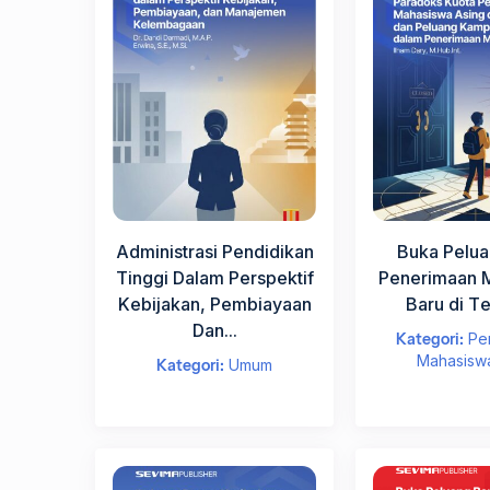
3
Pergur
)
S
Pili
i
s
t
Jabata
e
m
Administrasi Pendidikan
Buka Pelua
m
Tinggi Dalam Perspektif
Penerimaan 
a
Kebijakan, Pembiayaan
Baru di Te
k
Dan...
s
Kategori:
Pe
i
Lan
Mahasisw
Kategori:
Umum
m
a
l