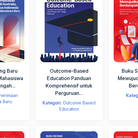
uan Tinggi
*
h PT Anda
n di Perguruan Tinggi
*
ng Baru
Outcome-Based
Buku S
Mahasiswa
Education Panduan
Mewujud
ngah...
Komprehensif untuk
Ber
Perguruan...
nerimaan
Kateg
jut
a Baru
Kategori:
Outcome Based
Education