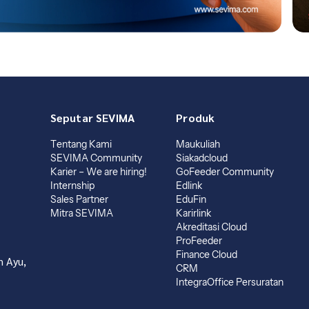
Seputar SEVIMA
Produk
Tentang Kami
Maukuliah
SEVIMA Community
Siakadcloud
Karier – We are hiring!
GoFeeder Community
Internship
Edlink
Sales Partner
EduFin
Mitra SEVIMA
Karirlink
Akreditasi Cloud
ProFeeder
Finance Cloud
 Ayu,
CRM
IntegraOffice Persuratan