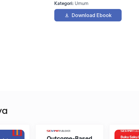
Kategori:
Umum
Download Ebook
Info
2
Kebutuhan
3
Terkirim
Lengkap
*
ya
Nomor WhatsApp
*