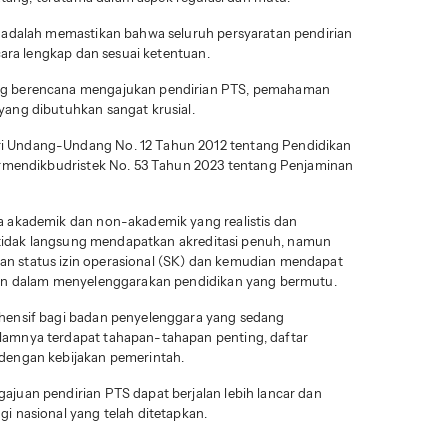
i adalah memastikan bahwa seluruh persyaratan pendirian
ecara lengkap dan sesuai ketentuan.
ang berencana mengajukan pendirian PTS, pemahaman
yang dibutuhkan sangat krusial.
i Undang-Undang No. 12 Tahun 2012 tentang Pendidikan
Permendikbudristek No. 53 Tahun 2023 tentang Penjaminan
a akademik dan non-akademik yang realistis dan
si tidak langsung mendapatkan akreditasi penuh, namun
n status izin operasional (SK) dan kemudian mendapat
san dalam menyelenggarakan pendidikan yang bermutu.
ehensif bagi badan penyelenggara yang sedang
lamnya terdapat tahapan-tahapan penting, daftar
 dengan kebijakan pemerintah.
ajuan pendirian PTS dapat berjalan lebih lancar dan
i nasional yang telah ditetapkan.