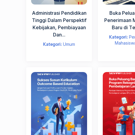
Jabata
i
t
Administrasi Pendidikan
Buka Pelua
u
Tinggi Dalam Perspektif
Penerimaan 
s
Kebijakan, Pembiayaan
Baru di Te
i
J
Dan...
Kategori:
Pe
e
Lan
Mahasisw
Kategori:
Umum
l
a
s
k
a
n