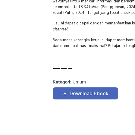
waktunya untuk mencari informasi dan berkomu
kelompok usia 18-34 tahun (Panggabean, 202
sosial (Putri, 2024). Target yang tepat untuk p
Hal ini dapat dicapai dengan memanfaatkan ke
.
channel
Bagaimana kerangka kerja ini dapat membantu
dan mendapat hasil maksimal? Pelajari selengk
——-
Kategori:
Umum
Download Ebook