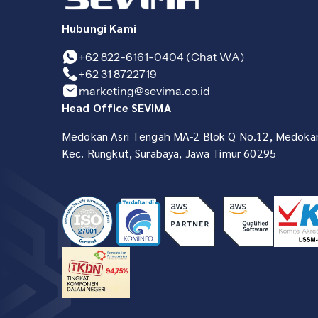
Hubungi Kami
+62 822-6161-0404 (Chat WA)
+62 31 8722719
marketing@sevima.co.id
Head Office SEVIMA
Medokan Asri Tengah MA-2 Blok Q No.12, Medokan
Kec. Rungkut, Surabaya, Jawa Timur 60295