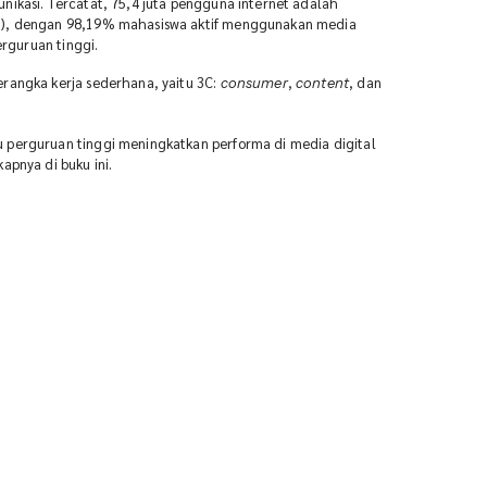
nikasi. Tercatat, 75,4 juta pengguna internet adalah
4), dengan 98,19% mahasiswa aktif menggunakan media
erguruan tinggi.
rangka kerja sederhana, yaitu 3C:
,
, dan
consumer
content
 perguruan tinggi meningkatkan performa di media digital
apnya di buku ini.