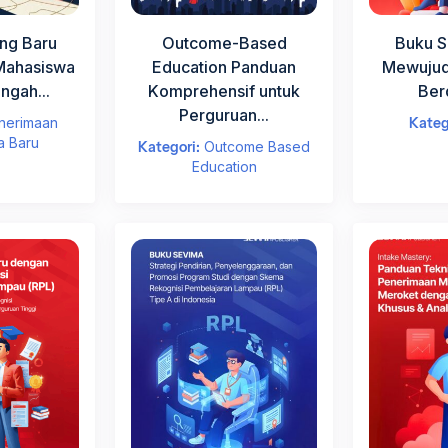
n di Perguruan Tinggi
*
ng Baru
Outcome-Based
Buku S
Mahasiswa
Education Panduan
Mewujud
ngah...
Komprehensif untuk
Ber
Perguruan...
nerimaan
Kateg
jut
a Baru
Kategori:
Outcome Based
Education