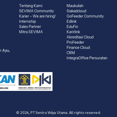
Tentang Kami
Maukuliah
SEVIMA Community
Siakadcloud
Karier – We are hiring!
GoFeeder Community
Internship
Edlink
Sales Partner
EduFin
Mitra SEVIMA
Karirlink
Akreditasi Cloud
ProFeeder
Finance Cloud
 Ayu,
CRM
IntegraOffice Persuratan
© 2026, PT Sentra Vidya Utama. All rights reserved.