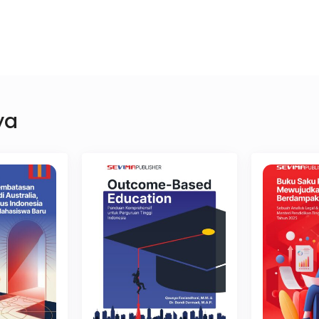
Info
2
Kebutuhan
3
Terkirim
Lengkap
*
ya
Nomor WhatsApp
*
uan Tinggi
*
h PT Anda