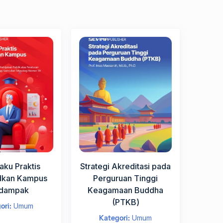
aku Praktis
Strategi Akreditasi pada
kan Kampus
Perguruan Tinggi
dampak
Keagamaan Buddha
(PTKВ)
ori:
Umum
Kategori:
Umum