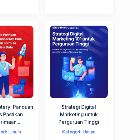
stery: Panduan
Strategi Digital
s Pastikan
Marketing untuk
rimaan...
Perguruan Tinggi
ori:
Umum
Kategori:
Umum