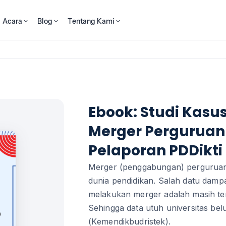
Acara
Blog
Tentang Kami
Ebook: Studi Kasu
Merger Perguruan
Pelaporan PDDikti
Merger (penggabungan) perguruan t
dunia pendidikan. Salah datu dampa
melakukan merger adalah masih te
Sehingga data utuh universitas bel
(Kemendikbudristek).