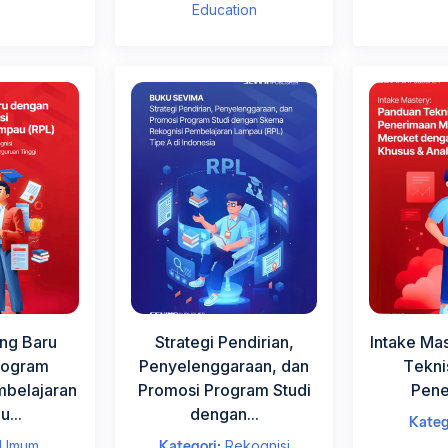
Education
ng Baru
Strategi Pendirian,
Intake Ma
rogram
Penyelenggaraan, dan
Tekni
mbelajaran
Promosi Program Studi
Pene
...
dengan...
Kateg
Umum
Kategori:
Rekognisi