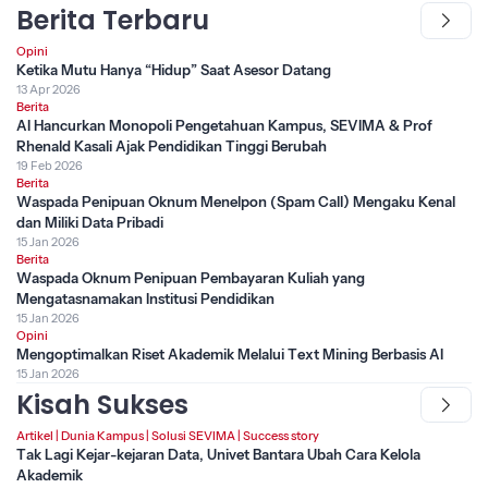
Berita Terbaru
Opini
Ketika Mutu Hanya “Hidup” Saat Asesor Datang
13 Apr 2026
Berita
AI Hancurkan Monopoli Pengetahuan Kampus, SEVIMA & Prof
Rhenald Kasali Ajak Pendidikan Tinggi Berubah
19 Feb 2026
Berita
Waspada Penipuan Oknum Menelpon (Spam Call) Mengaku Kenal
dan Miliki Data Pribadi
15 Jan 2026
Berita
Waspada Oknum Penipuan Pembayaran Kuliah yang
Mengatasnamakan Institusi Pendidikan
15 Jan 2026
Opini
Mengoptimalkan Riset Akademik Melalui Text Mining Berbasis AI
15 Jan 2026
Kisah Sukses
Artikel
|
Dunia Kampus
|
Solusi SEVIMA
|
Success story
Tak Lagi Kejar-kejaran Data, Univet Bantara Ubah Cara Kelola
Akademik