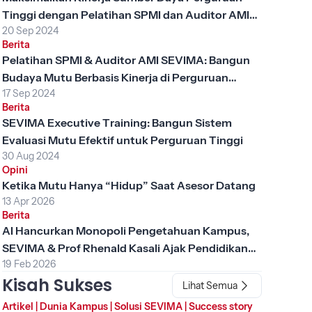
Tinggi dengan Pelatihan SPMI dan Auditor AMI
20 Sep 2024
SEVIMA
Berita
Pelatihan SPMI & Auditor AMI SEVIMA: Bangun
Budaya Mutu Berbasis Kinerja di Perguruan
17 Sep 2024
Tinggi
Berita
SEVIMA Executive Training: Bangun Sistem
Evaluasi Mutu Efektif untuk Perguruan Tinggi
30 Aug 2024
Opini
Ketika Mutu Hanya “Hidup” Saat Asesor Datang
13 Apr 2026
Berita
AI Hancurkan Monopoli Pengetahuan Kampus,
SEVIMA & Prof Rhenald Kasali Ajak Pendidikan
19 Feb 2026
Tinggi Berubah
Kisah Sukses
Lihat Semua
Artikel
|
Dunia Kampus
|
Solusi SEVIMA
|
Success story