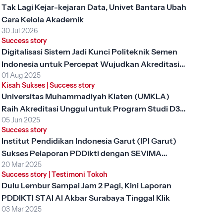
Tak Lagi Kejar-kejaran Data, Univet Bantara Ubah
Cara Kelola Akademik
30 Jul 2026
Success story
Digitalisasi Sistem Jadi Kunci Politeknik Semen
Indonesia untuk Percepat Wujudkan Akreditasi
01 Aug 2025
Unggul
Kisah Sukses
|
Success story
Universitas Muhammadiyah Klaten (UMKLA)
Raih Akreditasi Unggul untuk Program Studi D3
05 Jun 2025
Keperawatan dengan SEVIMA Platform
Success story
Institut Pendidikan Indonesia Garut (IPI Garut)
Sukses Pelaporan PDDikti dengan SEVIMA
20 Mar 2025
Platform
Success story
|
Testimoni Tokoh
Dulu Lembur Sampai Jam 2 Pagi, Kini Laporan
PDDIKTI STAI Al Akbar Surabaya Tinggal Klik
03 Mar 2025