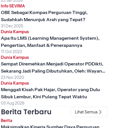
23 Jan 2026
Info SEVIMA
OBE Sebagai Kompas Perguruan Tinggi,
Sudahkah Menunjuk Arah yang Tepat?
31 Dec 2025
Dunia Kampus
Apa Itu LMS (Learning Management System),
Pengertian, Manfaat & Penerapannya
17 Oct 2023
Dunia Kampus
Sempat Diremehkan Menjadi Operator PDDikti,
Sekarang Jadi Paling Dibutuhkan, Oleh: Wayan
23 Nov 2020
Supantara (STIKES Advaita Medika Tabanan)
Dunia Kampus
Menggali Kisah Pak Hajar, Operator yang Dulu
Sibuk Lembur, Kini Pulang Tepat Waktu
03 Aug 2026
Berita Terbaru
Lihat Semua
Berita
Maksimalkan Kinerja Sumber Daya Perguruan