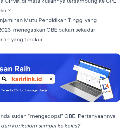
na CPMK di mata kuliahnya tersambung ke CPL
elas?
enjaminan Mutu Pendidikan Tinggi yang
/2023 menegaskan OBE bukan sekadar
lusan yang terukur.
Anda sudah “mengadopsi” OBE. Pertanyaannya
 dari kurikulum sampai ke kelas?