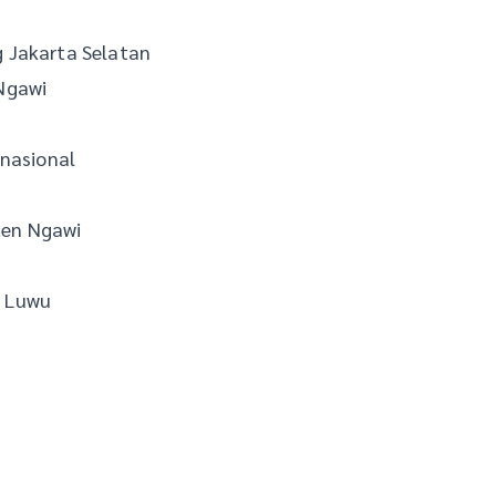
 Jakarta Selatan
Ngawi
rnasional
ten Ngawi
a Luwu