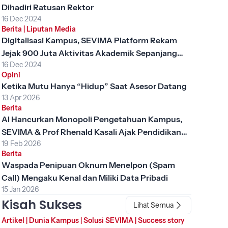
Dihadiri Ratusan Rektor
16 Dec 2024
Berita
|
Liputan Media
Digitalisasi Kampus, SEVIMA Platform Rekam
Jejak 900 Juta Aktivitas Akademik Sepanjang
16 Dec 2024
2024
Opini
Ketika Mutu Hanya “Hidup” Saat Asesor Datang
13 Apr 2026
Berita
AI Hancurkan Monopoli Pengetahuan Kampus,
SEVIMA & Prof Rhenald Kasali Ajak Pendidikan
19 Feb 2026
Tinggi Berubah
Berita
Waspada Penipuan Oknum Menelpon (Spam
Call) Mengaku Kenal dan Miliki Data Pribadi
15 Jan 2026
Kisah Sukses
Lihat Semua
Artikel
|
Dunia Kampus
|
Solusi SEVIMA
|
Success story