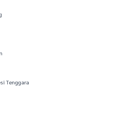
g
n
si Tenggara