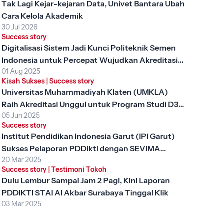
Tak Lagi Kejar-kejaran Data, Univet Bantara Ubah
Cara Kelola Akademik
30 Jul 2026
Success story
Digitalisasi Sistem Jadi Kunci Politeknik Semen
Indonesia untuk Percepat Wujudkan Akreditasi
01 Aug 2025
Unggul
Kisah Sukses
|
Success story
Universitas Muhammadiyah Klaten (UMKLA)
Raih Akreditasi Unggul untuk Program Studi D3
05 Jun 2025
Keperawatan dengan SEVIMA Platform
Success story
Institut Pendidikan Indonesia Garut (IPI Garut)
Sukses Pelaporan PDDikti dengan SEVIMA
20 Mar 2025
Platform
Success story
|
Testimoni Tokoh
Dulu Lembur Sampai Jam 2 Pagi, Kini Laporan
PDDIKTI STAI Al Akbar Surabaya Tinggal Klik
03 Mar 2025