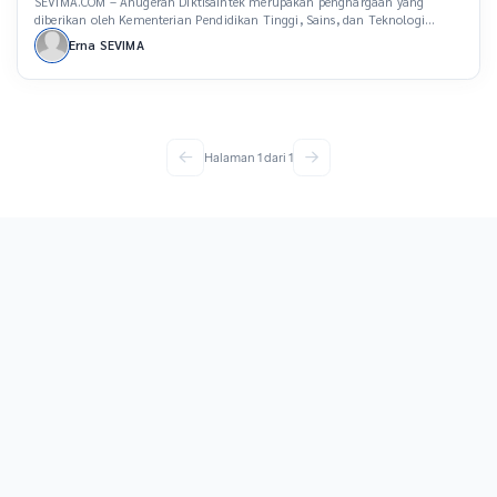
SEVIMA.COM – Anugerah Diktisaintek merupakan penghargaan yang
diberikan oleh Kementerian Pendidikan Tinggi, Sains, dan Teknologi
(Kemendiktisaintek) kepada pemangku kepentingan di bidang sains dan
Erna SEVIMA
teknologi. Dikutip dari siaran pers Kemdiktisaintek yang dirilis pada 13
Desember 2024, ajang tahunan tersebut merupakan bentuk apresiasi bagi
kampus, dosen, peneliti, hingga mahasiswa yang telah mendukung
program dan kebijakan pemerintah dalam […]