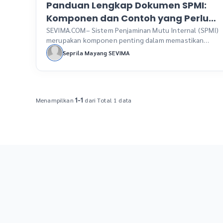
Panduan Lengkap Dokumen SPMI:
Komponen dan Contoh yang Perlu
Diketahui Perguruan Tinggi
SEVIMA.COM– Sistem Penjaminan Mutu Internal (SPMI)
merupakan komponen penting dalam memastikan
mutu pendidikan tinggi di Indonesia. SPMI bertujuan
Seprila Mayang SEVIMA
untuk mengelola, memantau, dan meningkatkan mutu
layanan pendidikan secara berkelanjutan melalui
pendekatan sistemik dan otonom oleh perguruan
tinggi. Sistem ini mencakup proses pengumpulan
data, analisis informasi, evaluasi diri, serta tindak
Menampilkan
dari Total 1 data
1-1
lanjut perbaikan yang mengacu pada Standar Nasional
[…]